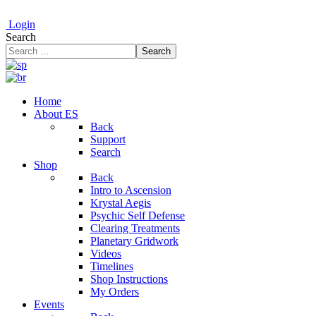
Login
Search
Search
Home
About ES
Back
Support
Search
Shop
Back
Intro to Ascension
Krystal Aegis
Psychic Self Defense
Clearing Treatments
Planetary Gridwork
Videos
Timelines
Shop Instructions
My Orders
Events