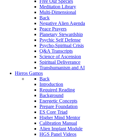
Free Our Species
Meditation Library
Multi-Dimensional
Back
Negative Alien Agenda
Peace Prayers
Planetary Stewardship
Psychic Self Defense
Psycho-Spiritual Crisis
Q&A Transcripts
Science of Ascension
Spiritual Deliverance
Transhumanism and AI
Hieros Gamos
Back
Introduction
Required Reading
Background
Energetic Concepts
Prepare Foundation
ES Core Triad
Higher Mind Mentor
Calibration Manual
Alien Implant Module
HGS Panel Videos