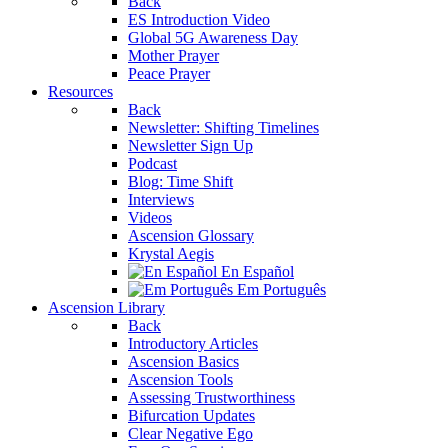
Back
ES Introduction Video
Global 5G Awareness Day
Mother Prayer
Peace Prayer
Resources
Back
Newsletter: Shifting Timelines
Newsletter Sign Up
Podcast
Blog: Time Shift
Interviews
Videos
Ascension Glossary
Krystal Aegis
En Español
Em Português
Ascension Library
Back
Introductory Articles
Ascension Basics
Ascension Tools
Assessing Trustworthiness
Bifurcation Updates
Clear Negative Ego