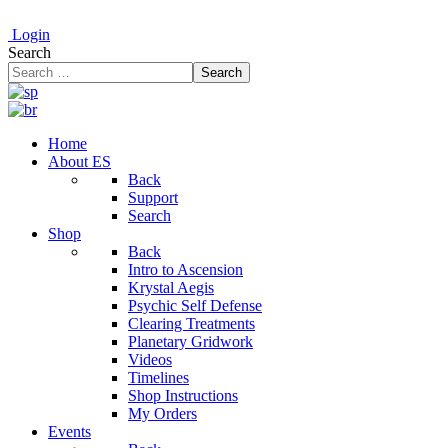
Login
Search
Search
Home
About ES
Back
Support
Search
Shop
Back
Intro to Ascension
Krystal Aegis
Psychic Self Defense
Clearing Treatments
Planetary Gridwork
Videos
Timelines
Shop Instructions
My Orders
Events