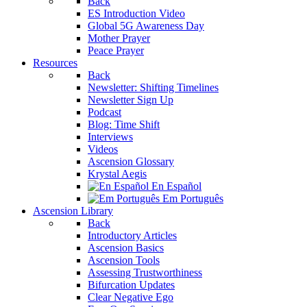
Back
ES Introduction Video
Global 5G Awareness Day
Mother Prayer
Peace Prayer
Resources
Back
Newsletter: Shifting Timelines
Newsletter Sign Up
Podcast
Blog: Time Shift
Interviews
Videos
Ascension Glossary
Krystal Aegis
En Español
Em Português
Ascension Library
Back
Introductory Articles
Ascension Basics
Ascension Tools
Assessing Trustworthiness
Bifurcation Updates
Clear Negative Ego