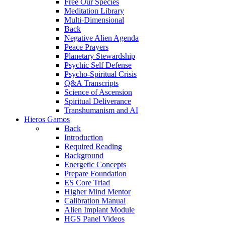
Free Our Species
Meditation Library
Multi-Dimensional
Back
Negative Alien Agenda
Peace Prayers
Planetary Stewardship
Psychic Self Defense
Psycho-Spiritual Crisis
Q&A Transcripts
Science of Ascension
Spiritual Deliverance
Transhumanism and AI
Hieros Gamos
Back
Introduction
Required Reading
Background
Energetic Concepts
Prepare Foundation
ES Core Triad
Higher Mind Mentor
Calibration Manual
Alien Implant Module
HGS Panel Videos