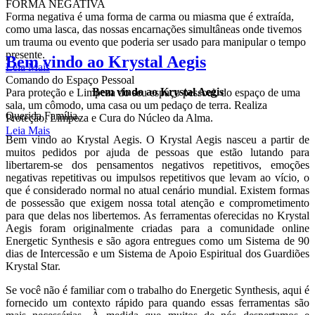
FORMA NEGATIVA
Forma negativa é uma forma de carma ou miasma que é extraída,
como uma lasca, das nossas encarnações simultâneas onde tivemos
um trauma ou evento que poderia ser usado para manipular o tempo
presente.
Bem vindo ao Krystal Aegis
Leia Mais
Comando do Espaço Pessoal
Bem vindo ao Krystal Aegis
Para proteção e Limpeza do seu espaço pessoal, do espaço de uma
sala, um cômodo, uma casa ou um pedaço de terra. Realiza
Querida Família,
Proteção, Limpeza e Cura do Núcleo da Alma.
Leia Mais
Bem vindo ao Krystal Aegis. O Krystal Aegis nasceu a partir de
muitos pedidos por ajuda de pessoas que estão lutando para
libertarem-se dos pensamentos negativos repetitivos, emoções
negativas repetitivas ou impulsos repetitivos que levam ao vício, o
que é considerado normal no atual cenário mundial. Existem formas
de possessão que exigem nossa total atenção e comprometimento
para que delas nos libertemos. As ferramentas oferecidas no Krystal
Aegis foram originalmente criadas para a comunidade online
Energetic Synthesis e são agora entregues como um Sistema de 90
dias de Intercessão e um Sistema de Apoio Espiritual dos Guardiões
Krystal Star.
Se você não é familiar com o trabalho do Energetic Synthesis, aqui é
fornecido um contexto rápido para quando essas ferramentas são