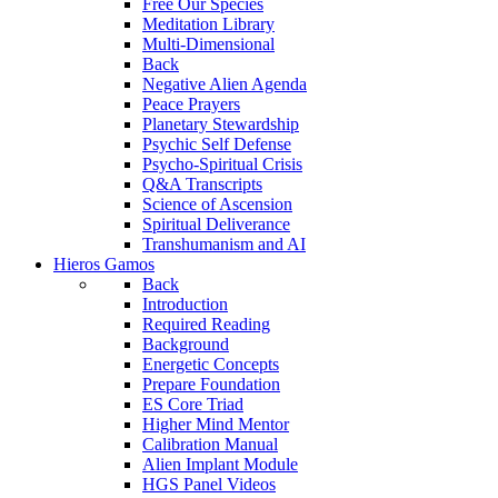
Free Our Species
Meditation Library
Multi-Dimensional
Back
Negative Alien Agenda
Peace Prayers
Planetary Stewardship
Psychic Self Defense
Psycho-Spiritual Crisis
Q&A Transcripts
Science of Ascension
Spiritual Deliverance
Transhumanism and AI
Hieros Gamos
Back
Introduction
Required Reading
Background
Energetic Concepts
Prepare Foundation
ES Core Triad
Higher Mind Mentor
Calibration Manual
Alien Implant Module
HGS Panel Videos