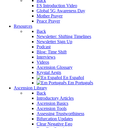
Back
ES Introduction Video
Global 5G Awareness Day
Mother Prayer
Peace Prayer
Resources
Back
Newsletter: Shifting Timelines
Newsletter Sign Up
Podcast
Blog: Time Shift
Interviews
Videos
Ascension Glossary
Krystal Aegis
En Español
Em Português
Ascension Library
Back
Introductory Articles
Ascension Basics
Ascension Tools
Assessing Trustworthiness
Bifurcation Updates
Clear Negative Ego