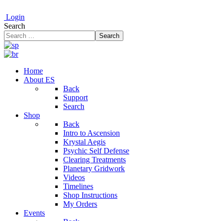
Login
Search
Search
Home
About ES
Back
Support
Search
Shop
Back
Intro to Ascension
Krystal Aegis
Psychic Self Defense
Clearing Treatments
Planetary Gridwork
Videos
Timelines
Shop Instructions
My Orders
Events