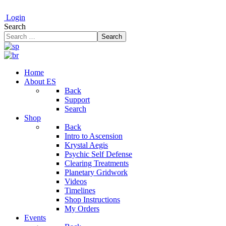
Login
Search
Search
Home
About ES
Back
Support
Search
Shop
Back
Intro to Ascension
Krystal Aegis
Psychic Self Defense
Clearing Treatments
Planetary Gridwork
Videos
Timelines
Shop Instructions
My Orders
Events