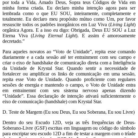
por toda a Vida, Amado Deus, Sopra teus Códigos de Vida em
minha forma criada. Eu declaro minha intenção agora para ser
lembrada como o que EU SOU, inteiramente, completamente e
totalmente. Eu declaro meu propósito mútuo como Um, por favor
ressuscite todos os padrões inorgânicos em Luz Viva (
Living Light
)
orgânica Agora. E a isso eu digo: Obrigada, Deus EU SOU a Luz
Eterna Viva (
Living Eternal Light
). E assim é amorosamente
decretado.”
Para aqueles novatos ao “Voto de Unidade”, repita esse comando
diariamente e a cada sessão até ter entrainment com seu campo e
criar o eixo de handshake de comunicação direta com a Inteligência
da Unidade de Krystal Star. Quando sentir a necessidade de
fortalecer ou amplificar os links de comunicação em uma sessão,
repita esse Voto de Unidade. Quando proficiente com regulares
sessões de energia e mantendo o campo, o Voto de Unidade entra
em entrainemnt com seu sistema nervoso apenas dizendo
“Unidade”. Essa declaração de intenção ativará suficientemente o
eixo de comunicação (handshale) com Krystal Star.
D. Teste de Margem (Eu sou Deus, Eu sou Soberana, Eu sou Livre)
Dentro do seu Escudo 12D, veja as três frequências de Deus-
Soberano-Livre (GSF) escritas em linguagem ou código do símbolo
para encriptar seu escudo 12D a fim de testar a margem com o tríade