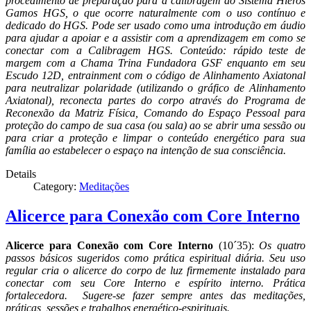
procedimento de preparação para a calibragem ao Sistema Hieros
Gamos HGS, o que ocorre naturalmente com o uso contínuo e
dedicado do HGS. Pode ser usado como uma introdução em áudio
para ajudar a apoiar e a assistir com a aprendizagem em como se
conectar com a Calibragem HGS. Conteúdo: rápido teste de
margem com a Chama Trina Fundadora GSF enquanto em seu
Escudo 12D, entrainment com o código de Alinhamento Axiatonal
para neutralizar polaridade (utilizando o gráfico de Alinhamento
Axiatonal), reconecta partes do corpo através do Programa de
Reconexão da Matriz Física, Comando do Espaço Pessoal para
proteção do campo de sua casa (ou sala) ao se abrir uma sessão ou
para criar a proteção e limpar o conteúdo energético para sua
família ao estabelecer o espaço na intenção de sua consciência.
Details
Category:
Meditações
Alicerce para Conexão com Core Interno
Alicerce para Conexão com Core Interno
(10´35):
Os quatro
passos básicos sugeridos como prática espiritual diária. Seu uso
regular cria o alicerce do corpo de luz firmemente instalado para
conectar com seu Core Interno e espírito interno. Prática
fortalecedora. Sugere-se fazer sempre antes das meditações,
práticas, sessões e trabalhos energético-espirituais.