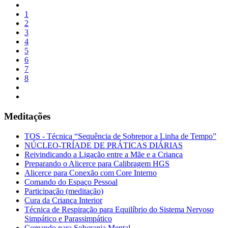
1
2
3
4
5
6
7
8
Meditações
TOS - Técnica “Sequência de Sobrepor a Linha de Tempo”
NÚCLEO-TRÍADE DE PRÁTICAS DIÁRIAS
Reivindicando a Ligação entre a Mãe e a Criança
Preparando o Alicerce para Calibragem HGS
Alicerce para Conexão com Core Interno
Comando do Espaço Pessoal
Participação (meditação)
Cura da Criança Interior
Técnica de Respiração para Equilíbrio do Sistema Nervoso
Simpático e Parassimpático
Comando para Soberania Mental