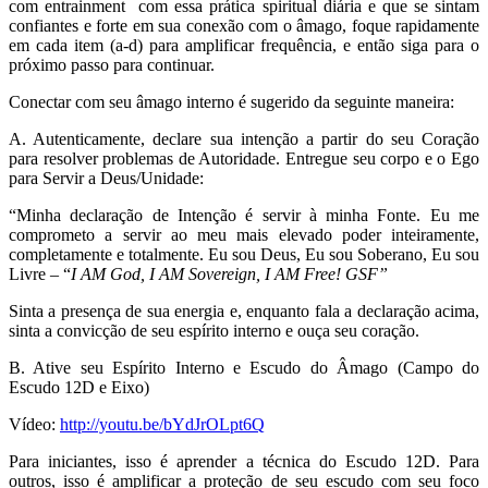
com entrainment com essa prática spiritual diária e que se sintam
confiantes e forte em sua conexão com o âmago, foque rapidamente
em cada item (a-d) para amplificar frequência, e então siga para o
próximo passo para continuar.
Conectar com seu âmago interno é sugerido da seguinte maneira:
A. Autenticamente, declare sua intenção a partir do seu Coração
para resolver problemas de Autoridade. Entregue seu corpo e o Ego
para Servir a Deus/Unidade:
“Minha declaração de Intenção é servir à minha Fonte. Eu me
comprometo a servir ao meu mais elevado poder inteiramente,
completamente e totalmente. Eu sou Deus, Eu sou Soberano, Eu sou
Livre – “
I AM God, I AM Sovereign, I AM Free! GSF”
Sinta a presença de sua energia e, enquanto fala a declaração acima,
sinta a convicção de seu espírito interno e ouça seu coração.
B. Ative seu Espírito Interno e Escudo do Âmago (Campo do
Escudo 12D e Eixo)
Vídeo:
http://youtu.be/bYdJrOLpt6Q
Para iniciantes, isso é aprender a técnica do Escudo 12D. Para
outros, isso é amplificar a proteção de seu escudo com seu foco