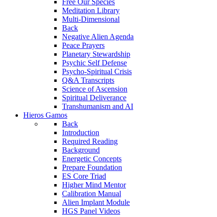
Free Our Species
Meditation Library
Multi-Dimensional
Back
Negative Alien Agenda
Peace Prayers
Planetary Stewardship
Psychic Self Defense
Psycho-Spiritual Crisis
Q&A Transcripts
Science of Ascension
Spiritual Deliverance
Transhumanism and AI
Hieros Gamos
Back
Introduction
Required Reading
Background
Energetic Concepts
Prepare Foundation
ES Core Triad
Higher Mind Mentor
Calibration Manual
Alien Implant Module
HGS Panel Videos