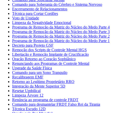
Comando para Soberania do Cérebro e Sistema Nervoso
Encerramento de Relacionamentos
Técnica para Cortar Cordões
Voto de Unidade
Limpeza da Negatividade Emocional
Programa de Remoção da Matriz do Núcleo do Medo Parte 4
Programa de Remoção da Matriz do Núcleo do Medo Parte 3
Programa de Remoção da Matriz do Núcleo do Medo Parte 2
Programa de Remoção da Matriz do Núcleo do Medo Parte 1
Decreto para Projeto GSF
Remoção dos Scripts de Controle Mental HGS
Libertação e Remoção Implante de Crucificação
Oração Retorno ao Coração Sophiânico
Renunciando aos Programas de Controle Mental
Upgrade da Saúde Física
Comando para um Sono Tranquilo
Recalibragem EMF
Retorno ao Legítimo Proprietário RRO
Integração da Mente Superior 5D
Resetar Umbilical
Limpeza Árvore 12
Renúncia ao programa de controle FRDT
Comando para desmantelar FRDT Falso Rei da Tirania
Técnica Escudo 12D