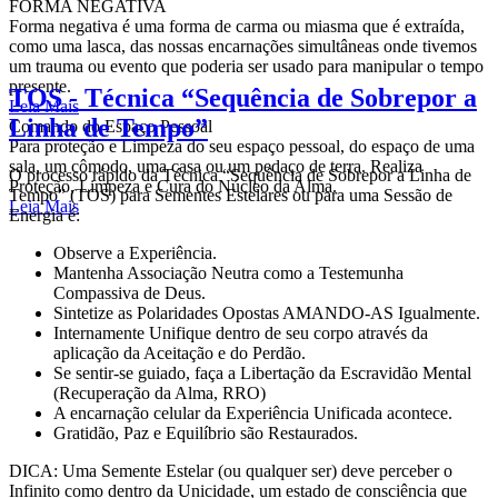
FORMA NEGATIVA
Forma negativa é uma forma de carma ou miasma que é extraída,
como uma lasca, das nossas encarnações simultâneas onde tivemos
um trauma ou evento que poderia ser usado para manipular o tempo
presente.
TOS - Técnica “Sequência de Sobrepor a
Leia Mais
Linha de Tempo”
Comando do Espaço Pessoal
Para proteção e Limpeza do seu espaço pessoal, do espaço de uma
sala, um cômodo, uma casa ou um pedaço de terra. Realiza
O processo rápido da Técnica “Sequência de Sobrepor a Linha de
Proteção, Limpeza e Cura do Núcleo da Alma.
Tempo” (TOS) para Sementes Estelares ou para uma Sessão de
Leia Mais
Energia é:
Observe a Experiência.
Mantenha Associação Neutra como a Testemunha
Compassiva de Deus.
Sintetize as Polaridades Opostas AMANDO-AS Igualmente.
Internamente Unifique dentro de seu corpo através da
aplicação da Aceitação e do Perdão.
Se sentir-se guiado, faça a Libertação da Escravidão Mental
(Recuperação da Alma, RRO)
A encarnação celular da Experiência Unificada acontece.
Gratidão, Paz e Equilíbrio são Restaurados.
DICA: Uma Semente Estelar (ou qualquer ser) deve perceber o
Infinito como dentro da Unicidade, um estado de consciência que