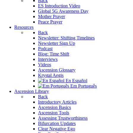
Back
ES Introduction Video
Global 5G Awareness Day
Mother Prayer
Peace Prayer
Resources
Back
Newsletter: Shifting Timelines
Newsletter Sign Up
Podcast
Blog: Time Shift
Interviews
Videos
Ascension Glossary
Krystal Aegis
En Español
Em Português
Ascension Library
Back
Introductory Articles
Ascension Basics
Ascension Tools
Assessing Trustworthiness
Bifurcation Updates
Clear Negative Ego