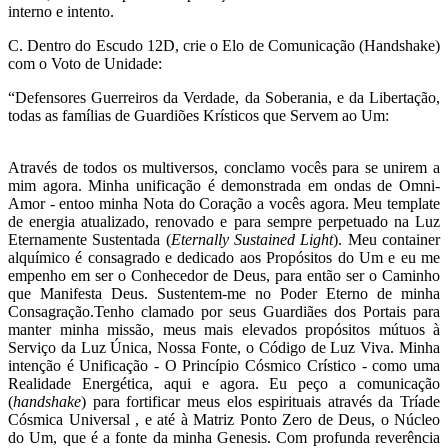
interno e intento.
C. Dentro do Escudo 12D, crie o Elo de Comunicação (Handshake)
com o Voto de Unidade:
“Defensores Guerreiros da Verdade, da Soberania, e da Libertação,
todas as famílias de Guardiões Krísticos que Servem ao Um:
Através de todos os multiversos, conclamo vocês para se unirem a
mim agora. Minha unificação é demonstrada em ondas de Omni-
Amor - entoo minha Nota do Coração a vocês agora. Meu template
de energia atualizado, renovado e para sempre perpetuado na Luz
Eternamente Sustentada (
Eternally Sustained Light
). Meu container
alquímico é consagrado e dedicado aos Propósitos do Um e eu me
empenho em ser o Conhecedor de Deus, para então ser o Caminho
que Manifesta Deus. Sustentem-me no Poder Eterno de minha
Consagração.Tenho clamado por seus Guardiães dos Portais para
manter minha missão, meus mais elevados propósitos mútuos à
Serviço da Luz Única, Nossa Fonte, o Código de Luz Viva. Minha
intenção é Unificação - O Princípio Cósmico Crístico - como uma
Realidade Energética, aqui e agora. Eu peço a comunicação
(
handshake
) para fortificar meus elos espirituais através da Tríade
Cósmica Universal , e até à Matriz Ponto Zero de Deus, o Núcleo
do Um, que é a fonte da minha Genesis. Com profunda reverência