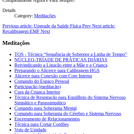
Completamente Agora e Para Sempre!
Details
Category:
Meditações
Previous article: Upgrade da Saúde Física
Prev
Next article:
Recalibragem EMF
Next
Meditações
TOS - Técnica “Sequência de Sobrepor a Linha de Tempo”
NÚCLEO-TRÍADE DE PRÁTICAS DIÁRIAS
Reivindicando a Ligação entre a Mãe e a Criança
Preparando o Alicerce para Calibragem HGS
Alicerce para Conexão com Core Interno
Comando do Espaço Pessoal
Participação (meditação)
Cura da Criança Interior
Técnica de Respiração para Equilíbrio do Sistema Nervoso
Simpático e Parassimpático
Comando para Soberania Mental
Comando para Soberania do Cérebro e Sistema Nervoso
Encerramento de Relacionamentos
Técnica para Cortar Cordões
Voto de Unidade