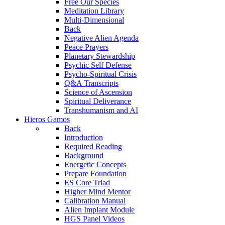
Free Our Species
Meditation Library
Multi-Dimensional
Back
Negative Alien Agenda
Peace Prayers
Planetary Stewardship
Psychic Self Defense
Psycho-Spiritual Crisis
Q&A Transcripts
Science of Ascension
Spiritual Deliverance
Transhumanism and AI
Hieros Gamos
Back
Introduction
Required Reading
Background
Energetic Concepts
Prepare Foundation
ES Core Triad
Higher Mind Mentor
Calibration Manual
Alien Implant Module
HGS Panel Videos