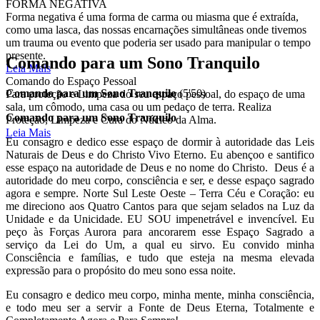
FORMA NEGATIVA
Forma negativa é uma forma de carma ou miasma que é extraída,
como uma lasca, das nossas encarnações simultâneas onde tivemos
um trauma ou evento que poderia ser usado para manipular o tempo
presente.
Comando para um Sono Tranquilo
Leia Mais
Comando do Espaço Pessoal
Comando para um Sono Tranquilo
(5'50)
Para proteção e Limpeza do seu espaço pessoal, do espaço de uma
sala, um cômodo, uma casa ou um pedaço de terra. Realiza
Comando para um Sono Tranquilo
Proteção, Limpeza e Cura do Núcleo da Alma.
Leia Mais
Eu consagro e dedico esse espaço de dormir à autoridade das Leis
Naturais de Deus e do Christo Vivo Eterno. Eu abençoo e santifico
esse espaço na autoridade de Deus e no nome do Christo. Deus é a
autoridade do meu corpo, consciência e ser, e desse espaço sagrado
agora e sempre. Norte Sul Leste Oeste – Terra Céu e Coração: eu
me direciono aos Quatro Cantos para que sejam selados na Luz da
Unidade e da Unicidade. EU SOU impenetrável e invencível. Eu
peço às Forças Aurora para ancorarem esse Espaço Sagrado a
serviço da Lei do Um, a qual eu sirvo. Eu convido minha
Consciência e famílias, e tudo que esteja na mesma elevada
expressão para o propósito do meu sono essa noite.
Eu consagro e dedico meu corpo, minha mente, minha consciência,
e todo meu ser a servir a Fonte de Deus Eterna, Totalmente e