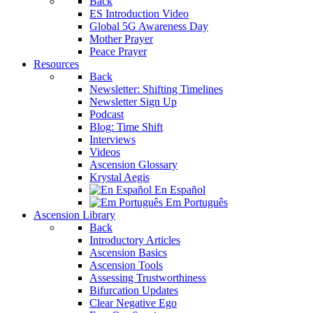
Back
ES Introduction Video
Global 5G Awareness Day
Mother Prayer
Peace Prayer
Resources
Back
Newsletter: Shifting Timelines
Newsletter Sign Up
Podcast
Blog: Time Shift
Interviews
Videos
Ascension Glossary
Krystal Aegis
En Español
Em Português
Ascension Library
Back
Introductory Articles
Ascension Basics
Ascension Tools
Assessing Trustworthiness
Bifurcation Updates
Clear Negative Ego