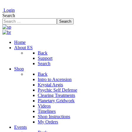
Login
Search
Search
Home
About ES
Back
Support
Search
Shop
Back
Intro to Ascension
Krystal Aegis
Psychic Self Defense
Clearing Treatments
Planetary Gridwork
Videos
Timelines
Shop Instructions
My Orders
Events