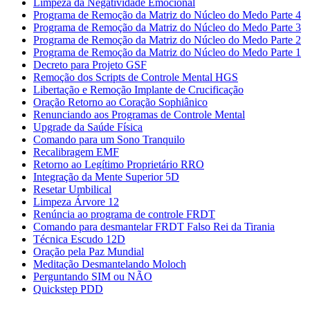
Limpeza da Negatividade Emocional
Programa de Remoção da Matriz do Núcleo do Medo Parte 4
Programa de Remoção da Matriz do Núcleo do Medo Parte 3
Programa de Remoção da Matriz do Núcleo do Medo Parte 2
Programa de Remoção da Matriz do Núcleo do Medo Parte 1
Decreto para Projeto GSF
Remoção dos Scripts de Controle Mental HGS
Libertação e Remoção Implante de Crucificação
Oração Retorno ao Coração Sophiânico
Renunciando aos Programas de Controle Mental
Upgrade da Saúde Física
Comando para um Sono Tranquilo
Recalibragem EMF
Retorno ao Legítimo Proprietário RRO
Integração da Mente Superior 5D
Resetar Umbilical
Limpeza Árvore 12
Renúncia ao programa de controle FRDT
Comando para desmantelar FRDT Falso Rei da Tirania
Técnica Escudo 12D
Oração pela Paz Mundial
Meditação Desmantelando Moloch
Perguntando SIM ou NÃO
Quickstep PDD