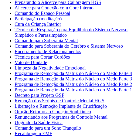
Preparando o Alicerce para Calibragem HGS
Alicerce para Conexão com Core Interno
Comando do Espaço Pessoal
Participação (meditação)
Cura da Criança Interior
Técnica de Respiração para Equilíbrio do Sistema Nervoso
Simpático e Parassimpático
Comando para Soberania Mental
Comando para Soberania do Cérebro e Sistema Nervoso
Encerramento de Relacionamentos
Técnica para Cortar Cordões
Voto de Unidade
Limpeza da Negatividade Emocional
Programa de Remoção da Matriz do Núcleo do Medo Parte 4
Programa de Remoção da Matriz do Núcleo do Medo Parte 3
Programa de Remoção da Matriz do Núcleo do Medo Parte 2
Programa de Remoção da Matriz do Núcleo do Medo Parte 1
Decreto para Projeto GSF
Remoção dos Scripts de Controle Mental HGS
Libertação e Remoção Implante de Crucificação
Oração Retorno ao Coração Sophiânico
Renunciando aos Programas de Controle Mental
Upgrade da Saúde Física
Comando para um Sono Tranquilo
Recalibragem EMF