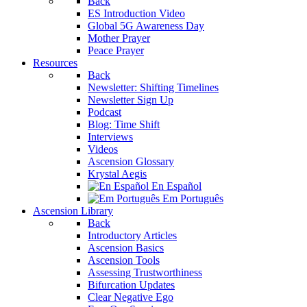
Back
ES Introduction Video
Global 5G Awareness Day
Mother Prayer
Peace Prayer
Resources
Back
Newsletter: Shifting Timelines
Newsletter Sign Up
Podcast
Blog: Time Shift
Interviews
Videos
Ascension Glossary
Krystal Aegis
En Español
Em Português
Ascension Library
Back
Introductory Articles
Ascension Basics
Ascension Tools
Assessing Trustworthiness
Bifurcation Updates
Clear Negative Ego