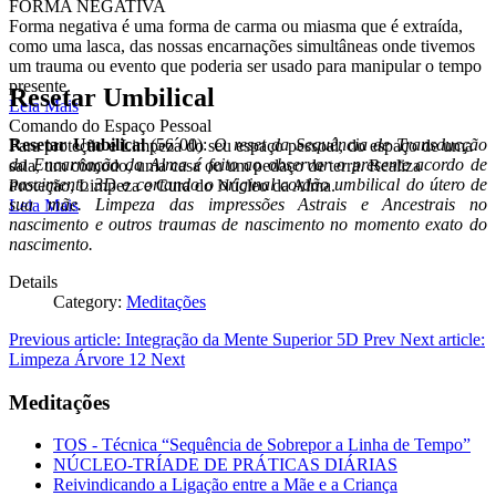
FORMA NEGATIVA
Forma negativa é uma forma de carma ou miasma que é extraída,
como uma lasca, das nossas encarnações simultâneas onde tivemos
um trauma ou evento que poderia ser usado para manipular o tempo
presente.
Resetar Umbilical
Leia Mais
Comando do Espaço Pessoal
Resetar Umbilical
(56´00):
O reset da Sequência de Transducção
Para proteção e Limpeza do seu espaço pessoal, do espaço de uma
da Encarnação da Alma é feito ao observar o presente acordo de
sala, um cômodo, uma casa ou um pedaço de terra. Realiza
nascimento 3D e cortando o original cordão umbilical do útero de
Proteção, Limpeza e Cura do Núcleo da Alma.
sua mãe. Limpeza das impressões Astrais e Ancestrais no
Leia Mais
nascimento e outros traumas de nascimento no momento exato do
nascimento.
Details
Category:
Meditações
Previous article: Integração da Mente Superior 5D
Prev
Next article:
Limpeza Árvore 12
Next
Meditações
TOS - Técnica “Sequência de Sobrepor a Linha de Tempo”
NÚCLEO-TRÍADE DE PRÁTICAS DIÁRIAS
Reivindicando a Ligação entre a Mãe e a Criança