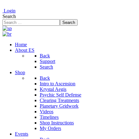
Login
Search
Search
Home
About ES
Back
Support
Search
Shop
Back
Intro to Ascension
Krystal Aegis
Psychic Self Defense
Clearing Treatments
Planetary Gridwork
Videos
Timelines
Shop Instructions
My Orders
Events