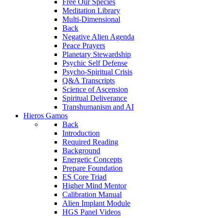
Free Our Species
Meditation Library
Multi-Dimensional
Back
Negative Alien Agenda
Peace Prayers
Planetary Stewardship
Psychic Self Defense
Psycho-Spiritual Crisis
Q&A Transcripts
Science of Ascension
Spiritual Deliverance
Transhumanism and AI
Hieros Gamos
Back
Introduction
Required Reading
Background
Energetic Concepts
Prepare Foundation
ES Core Triad
Higher Mind Mentor
Calibration Manual
Alien Implant Module
HGS Panel Videos