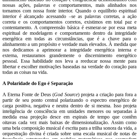
nossas ações, palavras e comportamentos, mais alinhados nos
tornamos com nossa fonte interior. Quando o equilíbrio espiritual
interior é alcançado acessando –se as palavras corretas, a ação
correta e os comportamentos corretos, existimos em total paz e
contentamento. A compreensão básica é esmerar-se por essa meta
espiritual de modelagem e comportamento dentro da integridade
energética em todas as circunstâncias, que é a chave para o
alinhamento a um propósito e verdade mais elevados. À medida que
nos dedicamos a aprimorar a integridade energética interna e
externa, restauramos grandemente o discernimento energético
pessoal. Essa habilidade nos leva a reeducar nossa mente para
libertar e escolher motivações baseadas na verdade do coração para
todas as coisas na vida.
A Polaridade do Ego é Separação
A Eterna Fonte de Deus (
God Source
) projeta a criação para fora a
partir de seu ponto central polarizando o espectro energético de
carga positiva, negativa e neutra dentro de si mesma. Isso projeta
inteligência de consciência em unidades menores ou separadas à
medida essa projeção desce em espirais de tempo que contêm
oitavas cada vez mais baixas de dimensionalização. Assim como
uma bela composição musical é escrita para a trilha sonora da vida, a
orquestração divina é criada sobre uma escala musical de notas de