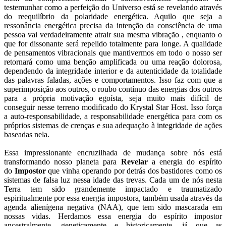
testemunhar como a perfeição do Universo está se revelando através
do reequilíbrio da polaridade energética. Aquilo que seja a
ressonância energética precisa da intenção da consciência de uma
pessoa vai verdadeiramente atrair sua mesma vibração , enquanto o
que for dissonante será repelido totalmente para longe. A qualidade
de pensamentos vibracionais que mantivermos em todo o nosso ser
retornará como uma benção amplificada ou uma reação dolorosa,
dependendo da integridade interior e da autenticidade da totalidade
das palavras faladas, ações e comportamentos. Isso faz com que a
superimposição aos outros, o roubo contínuo das energias dos outros
para a própria motivação egoísta, seja muito mais difícil de
conseguir nesse terreno modificado do Krystal Star Host. Isso força
a auto-responsabilidade, a responsabilidade energética para com os
próprios sistemas de crenças e sua adequação à integridade de ações
baseadas nela.
Essa impressionante encruzilhada de mudança sobre nós está
transformando nosso planeta para
Revelar
a energia do espírito
do
Impostor
que vinha operando por detrás dos bastidores como os
sistemas de falsa luz nessa idade das trevas. Cada um de nós nesta
Terra tem sido grandemente impactado e traumatizado
espiritualmente por essa energia impostora, também usada através da
agenda alienígena negativa (NAA), que tem sido mascarada em
nossas vidas. Herdamos essa energia do espírito impostor
ancestralmente, geneticamente e historicamente, já que as