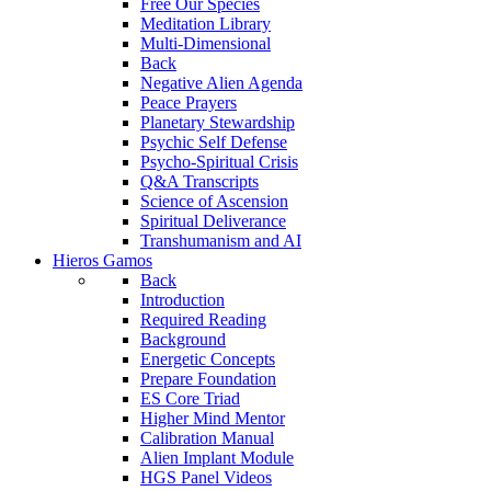
Free Our Species
Meditation Library
Multi-Dimensional
Back
Negative Alien Agenda
Peace Prayers
Planetary Stewardship
Psychic Self Defense
Psycho-Spiritual Crisis
Q&A Transcripts
Science of Ascension
Spiritual Deliverance
Transhumanism and AI
Hieros Gamos
Back
Introduction
Required Reading
Background
Energetic Concepts
Prepare Foundation
ES Core Triad
Higher Mind Mentor
Calibration Manual
Alien Implant Module
HGS Panel Videos