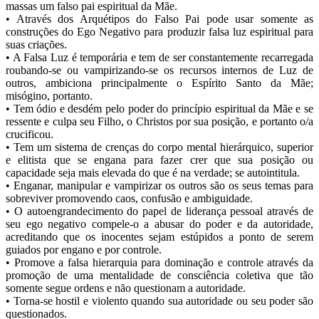
massas um falso pai espiritual da Mãe.
• Através dos Arquétipos do Falso Pai pode usar somente as
construções do Ego Negativo para produzir falsa luz espiritual para
suas criações.
• A Falsa Luz é temporária e tem de ser constantemente recarregada
roubando-se ou vampirizando-se os recursos internos de Luz de
outros, ambiciona principalmente o Espírito Santo da Mãe;
misógino, portanto.
• Tem ódio e desdém pelo poder do princípio espiritual da Mãe e se
ressente e culpa seu Filho, o Christos por sua posição, e portanto o/a
crucificou.
• Tem um sistema de crenças do corpo mental hierárquico, superior
e elitista que se engana para fazer crer que sua posição ou
capacidade seja mais elevada do que é na verdade; se autointitula.
• Enganar, manipular e vampirizar os outros são os seus temas para
sobreviver promovendo caos, confusão e ambiguidade.
• O autoengrandecimento do papel de liderança pessoal através de
seu ego negativo compele-o a abusar do poder e da autoridade,
acreditando que os inocentes sejam estúpidos a ponto de serem
guiados por engano e por controle.
• Promove a falsa hierarquia para dominação e controle através da
promoção de uma mentalidade de consciência coletiva que tão
somente segue ordens e não questionam a autoridade.
• Torna-se hostil e violento quando sua autoridade ou seu poder são
questionados.