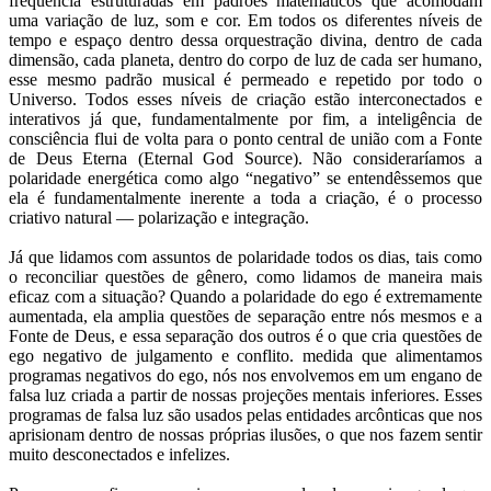
frequência estruturadas em padrões matemáticos que acomodam
uma variação de luz, som e cor. Em todos os diferentes níveis de
tempo e espaço dentro dessa orquestração divina, dentro de cada
dimensão, cada planeta, dentro do corpo de luz de cada ser humano,
esse mesmo padrão musical é permeado e repetido por todo o
Universo. Todos esses níveis de criação estão interconectados e
interativos já que, fundamentalmente por fim, a inteligência de
consciência flui de volta para o ponto central de união com a Fonte
de Deus Eterna (Eternal God Source). Não consideraríamos a
polaridade energética como algo “negativo” se entendêssemos que
ela é fundamentalmente inerente a toda a criação, é o processo
criativo natural — polarização e integração.
Já que lidamos com assuntos de polaridade todos os dias, tais como
o reconciliar questões de gênero, como lidamos de maneira mais
eficaz com a situação? Quando a polaridade do ego é extremamente
aumentada, ela amplia questões de separação entre nós mesmos e a
Fonte de Deus, e essa separação dos outros é o que cria questões de
ego negativo de julgamento e conflito. medida que alimentamos
programas negativos do ego, nós nos envolvemos em um engano de
falsa luz criada a partir de nossas projeções mentais inferiores. Esses
programas de falsa luz são usados pelas entidades arcônticas que nos
aprisionam dentro de nossas próprias ilusões, o que nos fazem sentir
muito desconectados e infelizes.