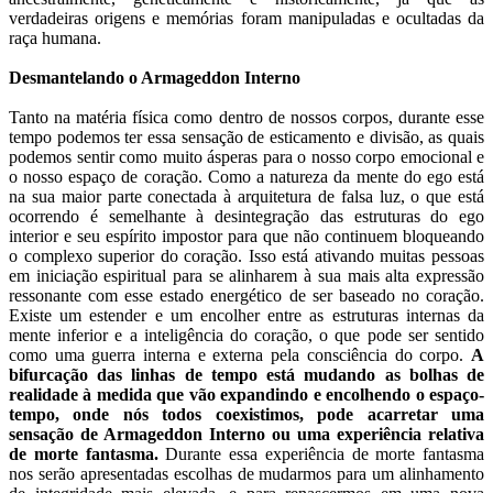
verdadeiras origens e memórias foram manipuladas e ocultadas da
raça humana.
Desmantelando o Armageddon Interno
Tanto na matéria física como dentro de nossos corpos, durante esse
tempo podemos ter essa sensação de esticamento e divisão, as quais
podemos sentir como muito ásperas para o nosso corpo emocional e
o nosso espaço de coração. Como a natureza da mente do ego está
na sua maior parte conectada à arquitetura de falsa luz, o que está
ocorrendo é semelhante à desintegração das estruturas do ego
interior e seu espírito impostor para que não continuem bloqueando
o complexo superior do coração. Isso está ativando muitas pessoas
em iniciação espiritual para se alinharem à sua mais alta expressão
ressonante com esse estado energético de ser baseado no coração.
Existe um estender e um encolher entre as estruturas internas da
mente inferior e a inteligência do coração, o que pode ser sentido
como uma guerra interna e externa pela consciência do corpo.
A
bifurcação das linhas de tempo está mudando as bolhas de
realidade à medida que vão expandindo e encolhendo o espaço-
tempo, onde nós todos coexistimos, pode acarretar uma
sensação de Armageddon Interno ou uma experiência relativa
de morte fantasma.
Durante essa experiência de morte fantasma
nos serão apresentadas escolhas de mudarmos para um alinhamento