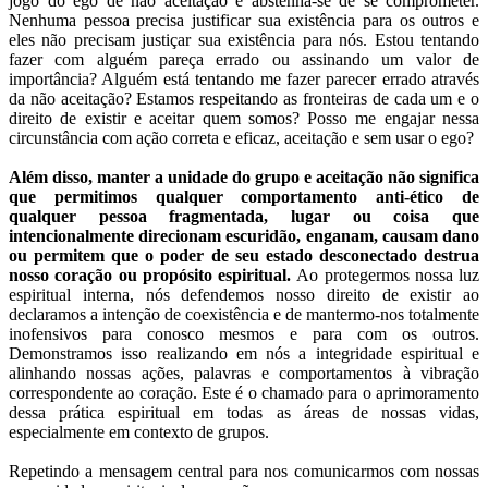
jogo do ego de não aceitação e abstenha-se de se comprometer.
Nenhuma pessoa precisa justificar sua existência para os outros e
eles não precisam justiçar sua existência para nós. Estou tentando
fazer com alguém pareça errado ou assinando um valor de
importância? Alguém está tentando me fazer parecer errado através
da não aceitação? Estamos respeitando as fronteiras de cada um e o
direito de existir e aceitar quem somos? Posso me engajar nessa
circunstância com ação correta e eficaz, aceitação e sem usar o ego?
Além disso, manter a unidade do grupo e aceitação não significa
que permitimos qualquer comportamento anti-ético de
qualquer pessoa fragmentada, lugar ou coisa que
intencionalmente direcionam escuridão, enganam, causam dano
ou permitem que o poder de seu estado desconectado destrua
nosso coração ou propósito espiritual.
Ao protegermos nossa luz
espiritual interna, nós defendemos nosso direito de existir ao
declaramos a intenção de coexistência e de mantermo-nos totalmente
inofensivos para conosco mesmos e para com os outros.
Demonstramos isso realizando em nós a integridade espiritual e
alinhando nossas ações, palavras e comportamentos à vibração
correspondente ao coração. Este é o chamado para o aprimoramento
dessa prática espiritual em todas as áreas de nossas vidas,
especialmente em contexto de grupos.
Repetindo a mensagem central para nos comunicarmos com nossas