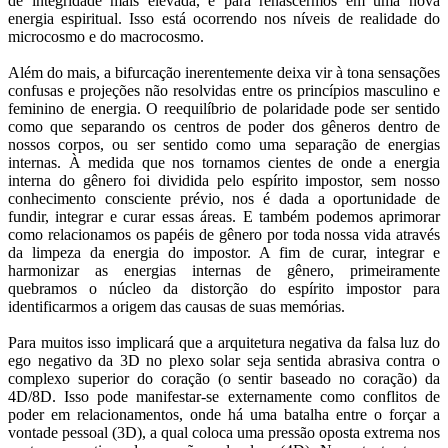
de integridade mais elevada, e para renascermos em uma nova
energia espiritual. Isso está ocorrendo nos níveis de realidade do
microcosmo e do macrocosmo.
Além do mais, a bifurcação inerentemente deixa vir à tona sensações
confusas e projeções não resolvidas entre os princípios masculino e
feminino de energia. O reequilíbrio de polaridade pode ser sentido
como que separando os centros de poder dos gêneros dentro de
nossos corpos, ou ser sentido como uma separação de energias
internas. À medida que nos tornamos cientes de onde a energia
interna do gênero foi dividida pelo espírito impostor, sem nosso
conhecimento consciente prévio, nos é dada a oportunidade de
fundir, integrar e curar essas áreas. E também podemos aprimorar
como relacionamos os papéis de gênero por toda nossa vida através
da limpeza da energia do impostor. A fim de curar, integrar e
harmonizar as energias internas de gênero, primeiramente
quebramos o núcleo da distorção do espírito impostor para
identificarmos a origem das causas de suas memórias.
Para muitos isso implicará que a arquitetura negativa da falsa luz do
ego negativo da 3D no plexo solar seja sentida abrasiva contra o
complexo superior do coração (o sentir baseado no coração) da
4D/8D. Isso pode manifestar-se externamente como conflitos de
poder em relacionamentos, onde há uma batalha entre o forçar a
vontade pessoal (3D), a qual coloca uma pressão oposta extrema nos