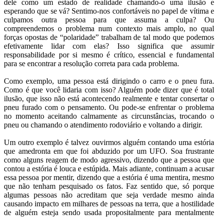
dele como um estado de realidade chamando-o uma ilusão e
esperando que se vá? Sentimo-nos confortáveis no papel de vítima e
culpamos outra pessoa para que assuma a culpa? Ou
compreendemos o problema num contexto mais amplo, no qual
forças opostas de “polaridade” trabalham de tal modo que podemos
efetivamente lidar com elas? Isso significa que assumir
responsabilidade por si mesmo é crítico, essencial e fundamental
para se encontrar a resolução correta para cada problema.
Como exemplo, uma pessoa está dirigindo o carro e o pneu fura.
Como é que você lidaria com isso? Alguém pode dizer que é total
ilusão, que isso não está acontecendo realmente e tentar consertar o
pneu furado com o pensamento. Ou pode-se enfrentar o problema
no momento aceitando calmamente as circunstâncias, trocando o
pneu ou chamando o atendimento rodoviário e voltando a dirigir.
Um outro exemplo é talvez ouvirmos alguém contando uma estória
que amedronta em que foi abduzido por um UFO. Soa frustrante
como alguns reagem de modo agressivo, dizendo que a pessoa que
contou a estória é louca e estúpida. Mais adiante, continuam a acusar
essa pessoa por mentir, dizendo que a estória é uma mentira, mesmo
que não tenham pesquisado os fatos. Faz sentido que, só porque
algumas pessoas não acreditam que seja verdade mesmo ainda
causando impacto em milhares de pessoas na terra, que a hostilidade
de alguém esteja sendo usada propositalmente para mentalmente