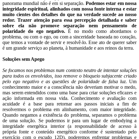
panorama mundial não é em si separação.
Podemos estar em nossa
integridade espiritual, alinhados com nossa fonte interna e estar
muito cientes dos detalhes do que na verdade sucede ao nosso
redor. Trazer atenção para essa percepção detalhada e saber
sobre ela não promove separação nem pensamento de
polaridade do ego negativo.
É no modo como abordamos o
problema, ou com o ego, ou com a sinceridade baseada no coração,
que temos a vontade de servir e resolvê-lo. Esse ato de querer saber
é um grande serviço ao planeta, à humanidade e aos reinos da terra.
Soluções sem Apego
Se focamos nos problemas num contexto neutro de intentar soluções
para todos os envolvidos, isso remove o bloqueio subjacente criado
pelo ego negativo e as questões de polaridade de falsa luz.
Um
conhecimento maior e a consciência não deveriam motivar o medo,
mas serem entendidos como uma base para criar soluções eficazes e
ação informada em nossa vida. Conhecimento e avaliação com
acuidade é a base para retornar aos passos iniciais a fim de
resolvermos o problema em alinhamento, com maior integridade.
Quando negamos a existência do problema, separamos o problema
de uma solução. Se pudermos ir para um lugar de embodying a
integridade energética interior (a responsabilidade de acesso à
própria fonte e conteúdo energético conforme é sustentado pelo
exercício com o escudo 12D), poderemos enfrentar problemas e