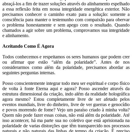
abraçá-los a fim de trazer soluções através do alinhamento espelhado
a essa reflexão feita em nossa integridade energética exterior. Não
precisamos conhecer o caminho exato para a solução: somente a
consciência para manter o testemunho com compaixão para obervar
o problema honestamente e sem apego com o resultado. Quando
chamados a agir sobre um problema, comprovamos sua integridade
e alinhamento.
Aceitando Como É Agora
Todos conhecemos e respeitamos os seres humanos que podem crer
ou afirmar que estão “além da polaridade”. Antes de nos
considerarmos como além da polaridade, precisamos abordar as
seguintes perguntas internas.
Posso conscientemente integrar todo meu ser espiritual e corpo físico
de volta à fonte Eterna aqui e agora? Posso ascender através da
estrutura dimensional da criação, indo além da realidade holográfica
agora mesmo? Estou completamente livre de ser afetado pelos
eventos mundiais, livre do dinheiro, livre de ver guerras e genocídio
e povos morrendo de fome? Vejo um paraíso criado à minha volta?
Quem não pode fazer essas coisas, não está além da polaridade. Até
isso acontecer, há ma parte sua no coletivo que está aprisionada na
polaridade de varias distorções que têm transparecido nos processos
naturais e não naturais das linhas de tempo da criação. É preciso