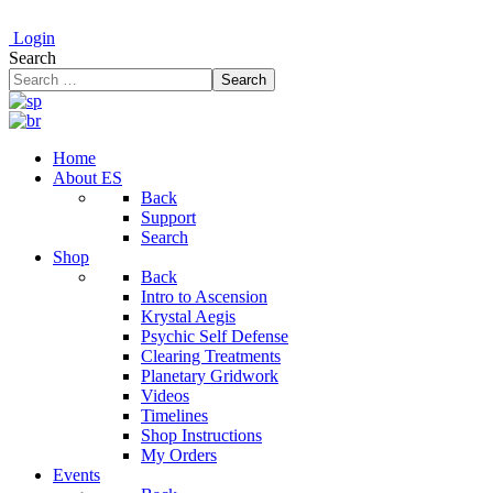
Login
Search
Search
Home
About ES
Back
Support
Search
Shop
Back
Intro to Ascension
Krystal Aegis
Psychic Self Defense
Clearing Treatments
Planetary Gridwork
Videos
Timelines
Shop Instructions
My Orders
Events