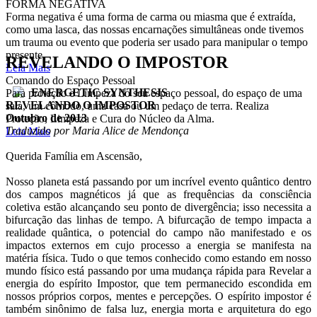
FORMA NEGATIVA
Forma negativa é uma forma de carma ou miasma que é extraída,
como uma lasca, das nossas encarnações simultâneas onde tivemos
um trauma ou evento que poderia ser usado para manipular o tempo
presente.
REVELANDO O IMPOSTOR
Leia Mais
Comando do Espaço Pessoal
ENERGETIC SYNTHESIS
Para proteção e Limpeza do seu espaço pessoal, do espaço de uma
REVELANDO O IMPOSTOR
sala, um cômodo, uma casa ou um pedaço de terra. Realiza
Outubro de 2013
Proteção, Limpeza e Cura do Núcleo da Alma.
Traduzido por Maria Alice de Mendonça
Leia Mais
Querida Família em Ascensão,
Nosso planeta está passando por um incrível evento quântico dentro
dos campos magnéticos já que as frequências da consciência
coletiva estão alcançando seu ponto de divergência; isso necessita a
bifurcação das linhas de tempo. A bifurcação de tempo impacta a
realidade quântica, o potencial do campo não manifestado e os
impactos externos em cujo processo a energia se manifesta na
matéria física. Tudo o que temos conhecido como estando em nosso
mundo físico está passando por uma mudança rápida para Revelar a
energia do espírito Impostor, que tem permanecido escondida em
nossos próprios corpos, mentes e percepções. O espírito impostor é
também sinônimo de falsa luz, energia morta e arquitetura do ego