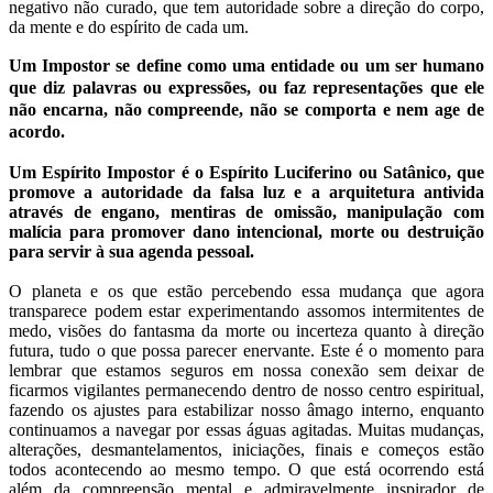
negativo não curado, que tem autoridade sobre a direção do corpo,
da mente e do espírito de cada um.
Um Impostor se define como uma entidade ou um ser humano
que diz palavras ou expressões, ou faz representações que ele
não encarna, não compreende, não se comporta e nem age de
acordo.
Um Espírito Impostor é o Espírito Luciferino ou Satânico, que
promove a autoridade da falsa luz e a arquitetura antivida
através de engano, mentiras de omissão, manipulação com
malícia para promover dano intencional, morte ou destruição
para servir à sua agenda pessoal.
O planeta e os que estão percebendo essa mudança que agora
transparece podem estar experimentando assomos intermitentes de
medo, visões do fantasma da morte ou incerteza quanto à direção
futura, tudo o que possa parecer enervante. Este é o momento para
lembrar que estamos seguros em nossa conexão sem deixar de
ficarmos vigilantes permanecendo dentro de nosso centro espiritual,
fazendo os ajustes para estabilizar nosso âmago interno, enquanto
continuamos a navegar por essas águas agitadas. Muitas mudanças,
alterações, desmantelamentos, iniciações, finais e começos estão
todos acontecendo ao mesmo tempo. O que está ocorrendo está
além da compreensão mental e admiravelmente inspirador de