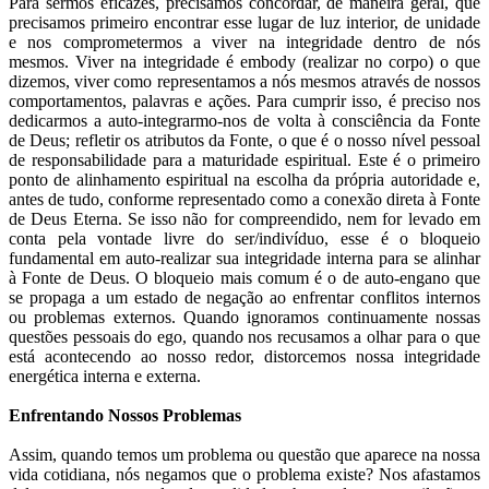
Para sermos eficazes, precisamos concordar, de maneira geral, que
precisamos primeiro encontrar esse lugar de luz interior, de unidade
e nos comprometermos a viver na integridade dentro de nós
mesmos. Viver na integridade é embody (realizar no corpo) o que
dizemos, viver como representamos a nós mesmos através de nossos
comportamentos, palavras e ações. Para cumprir isso, é preciso nos
dedicarmos a auto-integrarmo-nos de volta à consciência da Fonte
de Deus; refletir os atributos da Fonte, o que é o nosso nível pessoal
de responsabilidade para a maturidade espiritual. Este é o primeiro
ponto de alinhamento espiritual na escolha da própria autoridade e,
antes de tudo, conforme representado como a conexão direta à Fonte
de Deus Eterna. Se isso não for compreendido, nem for levado em
conta pela vontade livre do ser/indivíduo, esse é o bloqueio
fundamental em auto-realizar sua integridade interna para se alinhar
à Fonte de Deus. O bloqueio mais comum é o de auto-engano que
se propaga a um estado de negação ao enfrentar conflitos internos
ou problemas externos. Quando ignoramos continuamente nossas
questões pessoais do ego, quando nos recusamos a olhar para o que
está acontecendo ao nosso redor, distorcemos nossa integridade
energética interna e externa.
Enfrentando Nossos Problemas
Assim, quando temos um problema ou questão que aparece na nossa
vida cotidiana, nós negamos que o problema existe? Nos afastamos