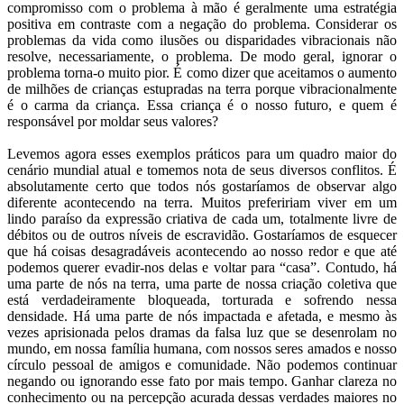
compromisso com o problema à mão é geralmente uma estratégia
positiva em contraste com a negação do problema. Considerar os
problemas da vida como ilusões ou disparidades vibracionais não
resolve, necessariamente, o problema. De modo geral, ignorar o
problema torna-o muito pior. É como dizer que aceitamos o aumento
de milhões de crianças estupradas na terra porque vibracionalmente
é o carma da criança. Essa criança é o nosso futuro, e quem é
responsável por moldar seus valores?
Levemos agora esses exemplos práticos para um quadro maior do
cenário mundial atual e tomemos nota de seus diversos conflitos. É
absolutamente certo que todos nós gostaríamos de observar algo
diferente acontecendo na terra. Muitos prefeririam viver em um
lindo paraíso da expressão criativa de cada um, totalmente livre de
débitos ou de outros níveis de escravidão. Gostaríamos de esquecer
que há coisas desagradáveis acontecendo ao nosso redor e que até
podemos querer evadir-nos delas e voltar para “casa”. Contudo, há
uma parte de nós na terra, uma parte de nossa criação coletiva que
está verdadeiramente bloqueada, torturada e sofrendo nessa
densidade. Há uma parte de nós impactada e afetada, e mesmo às
vezes aprisionada pelos dramas da falsa luz que se desenrolam no
mundo, em nossa família humana, com nossos seres amados e nosso
círculo pessoal de amigos e comunidade. Não podemos continuar
negando ou ignorando esse fato por mais tempo. Ganhar clareza no
conhecimento ou na percepção acurada dessas verdades maiores no