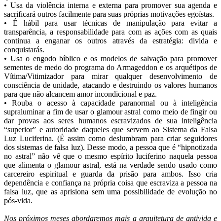
• Usa da violência interna e externa para promover sua agenda e
sacrificará outros facilmente para suas próprias motivações egoístas.
• É hábil para usar técnicas de manipulação para evitar a
transparência, a responsabilidade para com as ações com as quais
continua a enganar os outros através da estratégia: divida e
conquistarás.
• Usa o engodo bíblico e os modelos de salvação para promover
sementes de medo do programa do Armageddon e os arquétipos de
Vítima/Vitimizador para mirar qualquer desenvolvimento de
consciência de unidade, atacando e destruindo os valores humanos
para que não alcancem amor incondicional e paz.
• Rouba o acesso à capacidade paranormal ou à inteligência
supraluminar a fim de usar o glamour astral como meio de fingir ou
dar provas aos seres humanos escravizados de sua inteligência
“superior” e autoridade daqueles que servem ao Sistema da Falsa
Luz Luciferina. (É assim como deslumbram para criar seguidores
dos sistemas de falsa luz). Desse modo, a pessoa que é “hipnotizada
no astral” não vê que o mesmo espírito luciferino naquela pessoa
que alimenta o glamour astral, está na verdade sendo usado como
carcereiro espiritual e guarda da prisão para ambos. Isso cria
dependência e confiança na própria coisa que escraviza a pessoa na
falsa luz, que as aprisiona sem uma possibilidade de evolução no
pós-vida.
Nos próximos meses abordaremos mais a arquitetura de antivida e