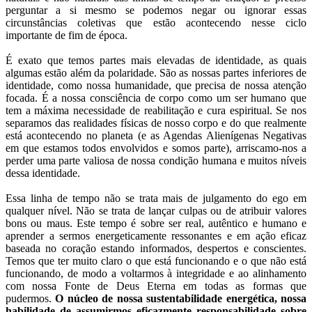
perguntar a si mesmo se podemos negar ou ignorar essas
circunstâncias coletivas que estão acontecendo nesse ciclo
importante de fim de época.
É exato que temos partes mais elevadas de identidade, as quais
algumas estão além da polaridade. São as nossas partes inferiores de
identidade, como nossa humanidade, que precisa de nossa atenção
focada. É a nossa consciência de corpo como um ser humano que
tem a máxima necessidade de reabilitação e cura espiritual. Se nos
separamos das realidades físicas de nosso corpo e do que realmente
está acontecendo no planeta (e as Agendas Alienígenas Negativas
em que estamos todos envolvidos e somos parte), arriscamo-nos a
perder uma parte valiosa de nossa condição humana e muitos níveis
dessa identidade.
Essa linha de tempo não se trata mais de julgamento do ego em
qualquer nível. Não se trata de lançar culpas ou de atribuir valores
bons ou maus. Este tempo é sobre ser real, autêntico e humano e
aprender a sermos energeticamente ressonantes e em ação eficaz
baseada no coração estando informados, despertos e conscientes.
Temos que ter muito claro o que está funcionando e o que não está
funcionando, de modo a voltarmos à integridade e ao alinhamento
com nossa Fonte de Deus Eterna em todas as formas que
pudermos.
O núcleo de nossa sustentabilidade energética, nossa
habilidade de assumirmos eficazmente responsabilidade sobre