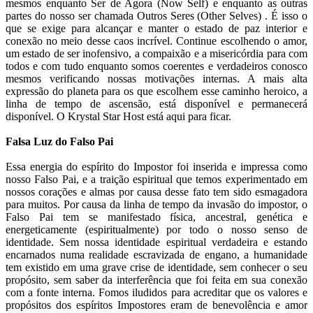
mesmos enquanto Ser de Agora (Now Self) e enquanto as outras
partes do nosso ser chamada Outros Seres (Other Selves) . É isso o
que se exige para alcançar e manter o estado de paz interior e
conexão no meio desse caos incrível. Continue escolhendo o amor,
um estado de ser inofensivo, a compaixão e a misericórdia para com
todos e com tudo enquanto somos coerentes e verdadeiros conosco
mesmos verificando nossas motivações internas. A mais alta
expressão do planeta para os que escolhem esse caminho heroico, a
linha de tempo de ascensão, está disponível e permanecerá
disponível. O Krystal Star Host está aqui para ficar.
Falsa Luz do Falso Pai
Essa energia do espírito do Impostor foi inserida e impressa como
nosso Falso Pai, e a traição espiritual que temos experimentado em
nossos corações e almas por causa desse fato tem sido esmagadora
para muitos. Por causa da linha de tempo da invasão do impostor, o
Falso Pai tem se manifestado física, ancestral, genética e
energeticamente (espiritualmente) por todo o nosso senso de
identidade. Sem nossa identidade espiritual verdadeira e estando
encarnados numa realidade escravizada de engano, a humanidade
tem existido em uma grave crise de identidade, sem conhecer o seu
propósito, sem saber da interferência que foi feita em sua conexão
com a fonte interna. Fomos iludidos para acreditar que os valores e
propósitos dos espíritos Impostores eram de benevolência e amor