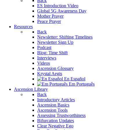
Back
ES Introduction Video
Global 5G Awareness Day
Mother Prayer
Peace Prayer
Resources
Back
Newsletter: Shifting Timelines
Newsletter Sign Up
Podcast
Blog: Time Shift
Interviews
Videos
Ascension Glossary
Krystal Aegis
En Español
Em Português
Ascension Library
Back
Introductory Articles
Ascension Basics
Ascension Tools
Assessing Trustworthiness
Bifurcation Updates
Clear Negative Ego