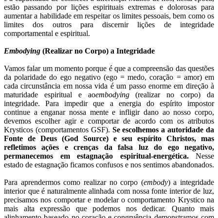
estão passando por lições espirituais extremas e dolorosas para
aumentar a habilidade em respeitar os limites pessoais, bem como os
limites dos outros para discernir lições de integridade
comportamental e espiritual.
Embodying
(Realizar no Corpo) a Integridade
Vamos falar um momento porque é que a compreensão das questões
da polaridade do ego negativo (ego = medo, coração = amor) em
cada circunstância em nossa vida é um passo enorme em direção à
maturidade espiritual e ao
embodying
(realizar no corpo) da
integridade. Para impedir que a energia do espírito impostor
continue a enganar nossa mente e infligir dano ao nosso corpo,
devemos escolher agir e comportar de acordo com os atributos
Krysticos (comportamentos GSF).
Se escolhemos a autoridade da
Fonte de Deus (God Source) e seu espírito Christos, mas
refletimos ações e crenças da falsa luz do ego negativo,
permanecemos em estagnação espiritual-energética.
Nesse
estado de estagnação ficamos confusos e nos sentimos abandonados.
Para aprendermos como realizar no corpo (
embody
) a integridade
interior que é naturalmente alinhada com nossa fonte interior de luz,
precisamos nos comportar e modelar o comportamento Krystico na
mais alta expressão que podemos nos dedicar. Quanto mais
alinhamento baseado no coração e congruência demonstramos com