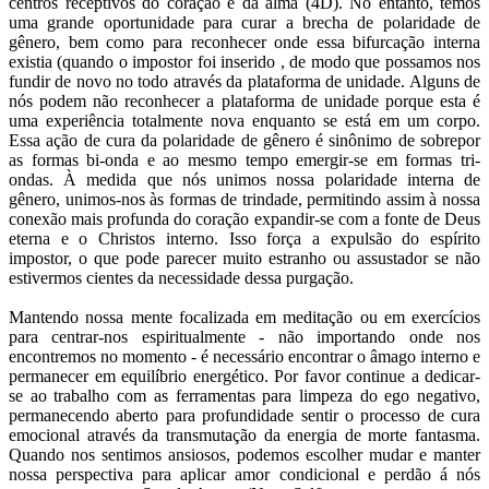
centros receptivos do coração e da alma (4D). No entanto, temos
uma grande oportunidade para curar a brecha de polaridade de
gênero, bem como para reconhecer onde essa bifurcação interna
existia (quando o impostor foi inserido , de modo que possamos nos
fundir de novo no todo através da plataforma de unidade. Alguns de
nós podem não reconhecer a plataforma de unidade porque esta é
uma experiência totalmente nova enquanto se está em um corpo.
Essa ação de cura da polaridade de gênero é sinônimo de sobrepor
as formas bi-onda e ao mesmo tempo emergir-se em formas tri-
ondas. À medida que nós unimos nossa polaridade interna de
gênero, unimos-nos às formas de trindade, permitindo assim à nossa
conexão mais profunda do coração expandir-se com a fonte de Deus
eterna e o Christos interno. Isso força a expulsão do espírito
impostor, o que pode parecer muito estranho ou assustador se não
estivermos cientes da necessidade dessa purgação.
Mantendo nossa mente focalizada em meditação ou em exercícios
para centrar-nos espiritualmente - não importando onde nos
encontremos no momento - é necessário encontrar o âmago interno e
permanecer em equilíbrio energético. Por favor continue a dedicar-
se ao trabalho com as ferramentas para limpeza do ego negativo,
permanecendo aberto para profundidade sentir o processo de cura
emocional através da transmutação da energia de morte fantasma.
Quando nos sentimos ansiosos, podemos escolher mudar e manter
nossa perspectiva para aplicar amor condicional e perdão á nós