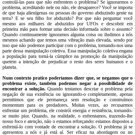
controlá-las para que não enfrentem o problema? Se ignorarmos o
problema, acreditando nele ou não, ele desaparece? Você se importa
de que haja alienígenas ou pessoas do governo abduzindo gente na
terra? E se seu filho for abduzido? Por que não perguntar você
mesmo aos milhares de abduzidos por UFOs e descobrir em
primeira mão para formar uma decisão informada sobre o assunto?
Quando continuamente ignoramos alguma coisa ou iludimos a nós
mesmos achando que temos uma vibração mais elevada, sendo por
isso que não podemos participar com o problema, tornando-nos uma
parte dessa manipulação coletiva. Essa manipulação coletiva engana
a população para torná-la cúmplice na promoção da manipulação
quetem a intenção de prejudicar o resto dos seres humanos e o
planeta.
Num contexto pratico poderíamos dizer que, se negamos que o
problema existe, também podemos negar a possibilidade de
encontrar a solução.
Quando tentamos descriar o problema pela
negação de sua existência ou ignorando-o completamente, apenas
permitimos que ele permaneça sem resolução e construímos
momentum para os predadores. Muitas vezes, ao recusarmos
enfrentar um problema, ele constrói energia e resistência, tornando-
se muito pior. Quando, na realidade, o enfrentamos, trazendo-lhe
nosso foco e atenção, não o estamos reforçando: estamos dispostos a
enfrentá-lo com vontade de encontrar a solução. O problema já se
apresentou a nós e já está aí. Ser eficaz na abordagem ou no