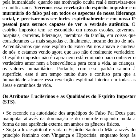
pela humanidade, quando sua motivação oculta real é escravizar-nos
e danificar-nos.
Veremos essa revelação do espírito impostor e o
murmúrio do falso pai em todos os aspectos de nossa liderança
social, e precisaremos ser fortes espiritualmente e em nossa fé
pessoal para sermos capazes de ver a verdade autêntica.
O
espírito impostor tem se escondido em nossas escolas, governos,
hospitais, carreiras, lideranças, membros da família, em coisas que
consideramos as mais sagradas e, finalmente, mesmo dentro de nós.
Acreditávamos que esse espírito do Falso Pai nos amava e cuidava
de nós, e estamos vendo agora que isso não é realmente verdadeiro.
O espírito impostor não é capaz nem está equipado para conhecer o
verdadeiro amor nem a benevolência para com a vida, as crianças,
os valores humanitários. Portanto, com esse padrão saindo à
superfície, esse é um tempo muito duro e confuso para que a
humanidade alcance essa revelação espiritual interior em todas as
áreas e caminhos da vida.
Os Atributos Luciferinos e as Qualidades do Espírito Impostor
(STS).
• Se esconde na autoridade dos arquétipos do Falso Pai Deus para
manipular através da dominação e do controle enquanto muda a
forma de sua aparência externa em ambos os gêneros físicos.
• Suga a luz espiritual e viola o Espírito Santo da Mãe através do
princípio feminino com Vingança e Hipocrisia, enquanto força às