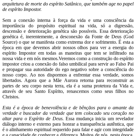
arquitetura de morte do espírito Satânico, que também age no papel
de espírito Impostor.
Sem a conexão interna à força da vida e uma consciência da
importância do propósito espiritual na vida, só a digressão,
descensão e deterioração genética são possíveis. Essa deterioração
genética é, inerentemente, a desconexão da Fonte de Deus (God
Source) o que se manifesta como extrema dor e sofrimento. É esta a
época em que devemos abrir nossos olhos para ver a energia do
espírito Impostor em todas as maneiras que tem se infiltrado na
nossa vida e em nós mesmos.Veremos como a construção do espírito
impostor criou a conexão do falso umbilical para servir ao Falso Pai
e propagar sua autoridade do ego negativo sobre a consciência do
nosso corpo. Ao nos dispormos a enfrentar essa verdade, somos
libertados. Agora que a Mãe Aurora retorna para reconstruir as
partes de seu corpo nesta terra, ela é a suma protetora da Vida e,
através de seu Santo Espírito, renascemos como seus filhos no
Christos.
Esta é a época de benevolência e de bênçãos para o amante da
verdade e buscador da verdade que tem colocado seu coração no
altar para o Espírito de Deus.
Essa mudança inicia um revelador
diálogo interno e externo para honrar a transparência autêntica, que
é o alinhamento espiritual requerido para falar e agir com integridade
e a capacidade de conhecer a diferença. Muitos de nós, nesta época,