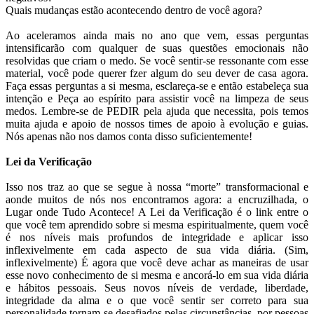
Quais mudanças estão acontecendo dentro de você agora?
Ao aceleramos ainda mais no ano que vem, essas perguntas
intensificarão com qualquer de suas questões emocionais não
resolvidas que criam o medo. Se você sentir-se ressonante com esse
material, você pode querer fzer algum do seu dever de casa agora.
Faça essas perguntas a si mesma, esclareça-se e então estabeleça sua
intenção e Peça ao espírito para assistir você na limpeza de seus
medos. Lembre-se de PEDIR pela ajuda que necessita, pois temos
muita ajuda e apoio de nossos times de apoio à evolução e guias.
Nós apenas não nos damos conta disso suficientemente!
Lei da Verificação
Isso nos traz ao que se segue à nossa “morte” transformacional e
aonde muitos de nós nos encontramos agora: a encruzilhada, o
Lugar onde Tudo Acontece! A Lei da Verificação é o link entre o
que você tem aprendido sobre si mesma espiritualmente, quem você
é nos níveis mais profundos de integridade e aplicar isso
inflexivelmente em cada aspecto de sua vida diária. (Sim,
inflexivelmente) É agora que você deve achar as maneiras de usar
esse novo conhecimento de si mesma e ancorá-lo em sua vida diária
e hábitos pessoais. Seus novos níveis de verdade, liberdade,
integridade da alma e o que você sentir ser correto para sua
personalidade tornam-se desafiados pelas circunstâncias, por pessoas