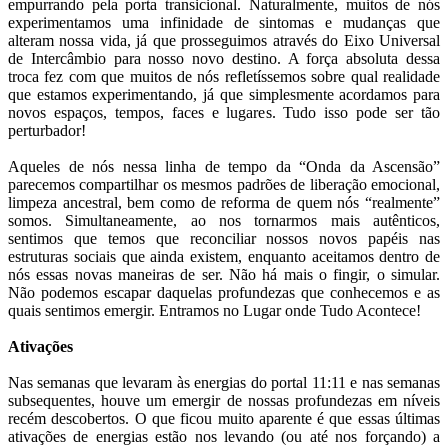
empurrando pela porta transicional. Naturalmente, muitos de nós
experimentamos uma infinidade de sintomas e mudanças que
alteram nossa vida, já que prosseguimos através do Eixo Universal
de Intercâmbio para nosso novo destino. A força absoluta dessa
troca fez com que muitos de nós refletíssemos sobre qual realidade
que estamos experimentando, já que simplesmente acordamos para
novos espaços, tempos, faces e lugares. Tudo isso pode ser tão
perturbador!
Aqueles de nós nessa linha de tempo da “Onda da Ascensão”
parecemos compartilhar os mesmos padrões de liberação emocional,
limpeza ancestral, bem como de reforma de quem nós “realmente”
somos. Simultaneamente, ao nos tornarmos mais autênticos,
sentimos que temos que reconciliar nossos novos papéis nas
estruturas sociais que ainda existem, enquanto aceitamos dentro de
nós essas novas maneiras de ser. Não há mais o fingir, o simular.
Não podemos escapar daquelas profundezas que conhecemos e as
quais sentimos emergir. Entramos no Lugar onde Tudo Acontece!
Ativações
Nas semanas que levaram às energias do portal 11:11 e nas semanas
subsequentes, houve um emergir de nossas profundezas em níveis
recém descobertos. O que ficou muito aparente é que essas últimas
ativações de energias estão nos levando (ou até nos forçando) a