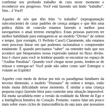
confirmar seu profundo trabalho de cura nesse momento e
reconhecer seu progresso. Você está fazendo um lindo “trabalho”.
Sim... é Você!
Aqueles de nós que têm feito “o trabalho” (reprogramação
subconsciente) de curar padrões de crença antigos e que têm uma
prática diária de conexão estamos fazendo o melhor para
navegarmos o atual terreno energético. Estas pessoas parecem ter
melhor habilidade para entregarem-se ao modelo “Divino” de ordem
e tempo. (por exemplo, O Perfeito Caos!) Claramente, não estamos
num processo linear em que podemos racionalizar e compreender
totalmente. É quando precisamos “saber” ou entender tudo que nos
acontece que bloqueamos nossa expressão natural no fluxo divino.
Isso é chave para você se lembrar quando se encontrar no espaço de
“Análise Paralisia”. Quando você chegar nesse ponto, lembre-se de
relaxar e entregar-se! Você pode não saber como sair! Entregue o
volante ao Espírito!
Aqueles com medo de deixar pra trás os paradigmas familiares da
terceira dimensão, o modelo “Humano” de ordem e tempo, estão
tendo muita dificuldade nesse momento. É similar a uma criança
pequena (ego) fazendo birra para controlar uma situação impossível.
Há muita sacudidela entre a versão da realidade da Mente do Ego e
a Inteligência Intuitiva do Coração. Portanto, vamos falar um pouco
mais sobre esses ciclos de transcendência do ego para que possamos