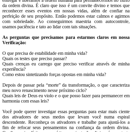
entregar e liberamos a ordem humana para permanecermos no fluxo
da ordem divina. É claro que isso é um convite divino e temos que
reconhecer esses eventos em nossas vidas, além de confiar na
perfeição de seu propósito. Então podemos estar calmos e agirmos
com sobriedade. Ao conseguirmos maestria com autocontrole,
usamos paciência e tato ao lidar com tais situações.
As perguntas que precisamos para estarmos claros em nossa
Verificação:
O que precisa de estabilidade em minha vida?
Quais os testes que preciso passar?
Quais crenças eu carrego que preciso verificar através de minha
experiência?
Como estou sintetizando forças opostas em minha vida?
Depois de passar pela “morte” da transformação, o que caracteriza
meu novo renascimento nesse próximo ciclo?
Quais leis de Deus eu violo e o que posso fazer para permanecer em
harmonia com essas leis?
Você pode querer investigar essas perguntas para estar mais ciente
dos ativadores de seus medos que levam você numa espiral
descendente. Reconheça os ativadores e trabalhe para ajustá-los a
fim de refocar seus pensamentos na confiança da ordem divina.