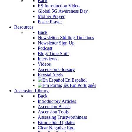
Back
ES Introduction Video
Global 5G Awareness Day
Mother Prayer
Peace Prayer
Resources
Back
Newsletter: Shifting Timelines
Newsletter Sign Up
Podcast
Blog: Time Shift
Interviews
Videos
Ascension Glossary
Krystal Aegis
En Español
Em Português
Ascension Library
Back
Introductory Articles
Ascension Basics
Ascension Tools
Assessing Trustworthiness
Bifurcation Updates
Clear Negative Ego