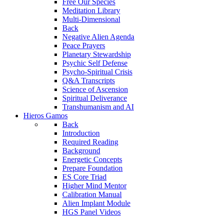
Free Our Species
Meditation Library
Multi-Dimensional
Back
Negative Alien Agenda
Peace Prayers
Planetary Stewardship
Psychic Self Defense
Psycho-Spiritual Crisis
Q&A Transcripts
Science of Ascension
Spiritual Deliverance
Transhumanism and AI
Hieros Gamos
Back
Introduction
Required Reading
Background
Energetic Concepts
Prepare Foundation
ES Core Triad
Higher Mind Mentor
Calibration Manual
Alien Implant Module
HGS Panel Videos