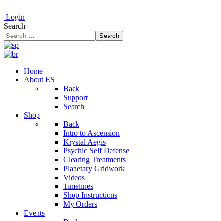
Login
Search
Search
Home
About ES
Back
Support
Search
Shop
Back
Intro to Ascension
Krystal Aegis
Psychic Self Defense
Clearing Treatments
Planetary Gridwork
Videos
Timelines
Shop Instructions
My Orders
Events