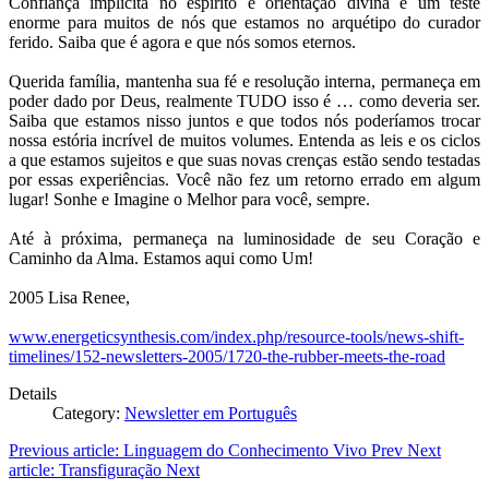
Confiança implícita no espírito e orientação divina é um teste
enorme para muitos de nós que estamos no arquétipo do curador
ferido. Saiba que é agora e que nós somos eternos.
Querida família, mantenha sua fé e resolução interna, permaneça em
poder dado por Deus, realmente TUDO isso é … como deveria ser.
Saiba que estamos nisso juntos e que todos nós poderíamos trocar
nossa estória incrível de muitos volumes. Entenda as leis e os ciclos
a que estamos sujeitos e que suas novas crenças estão sendo testadas
por essas experiências. Você não fez um retorno errado em algum
lugar! Sonhe e Imagine o Melhor para você, sempre.
Até à próxima, permaneça na luminosidade de seu Coração e
Caminho da Alma. Estamos aqui como Um!
2005 Lisa Renee,
www.energeticsynthesis.com/index.php/resource-tools/news-shift-
timelines/152-newsletters-2005/1720-the-rubber-meets-the-road
Details
Category:
Newsletter em Português
Previous article: Linguagem do Conhecimento Vivo
Prev
Next
article: Transfiguração
Next