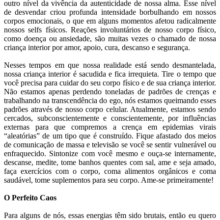
outro nível da vivência da autenticidade de nossa alma. Esse nível
de desvendar criou profunda intensidade borbulhando em nossos
corpos emocionais, o que em alguns momentos afetou radicalmente
nossos selfs físicos. Reações involuntários de nosso corpo físico,
como doença ou ansiedade, são muitas vezes o chamado de nossa
criança interior por amor, apoio, cura, descanso e segurança.
Nesses tempos em que nossa realidade está sendo desmantelada,
nossa criança interior é sacudida e fica irrequieta. Tire o tempo que
você precisa para cuidar do seu corpo físico e de sua criança interior.
Não estamos apenas perdendo toneladas de padrões de crenças e
trabalhando na transcendência do ego, nós estamos queimando esses
padrões através de nosso corpo celular. Atualmente, estamos sendo
cercados, subconscientemente e conscientemente, por influências
externas para que compremos a crença em epidemias virais
“aleatórias” de um tipo que é construído. Fique afastado dos meios
de comunicação de massa e televisão se você se sentir vulnerável ou
enfraquecido. Sintonize com você mesmo e ouça-se internamente,
descanse, medite, tome banhos quentes com sal, ame e seja amado,
faça exercícios com o corpo, coma alimentos orgânicos e coma
saudável, tome suplementos para seu corpo. Ame-se primeiramente!
O Perfeito Caos
Para alguns de nós, essas energias têm sido brutais, então eu quero