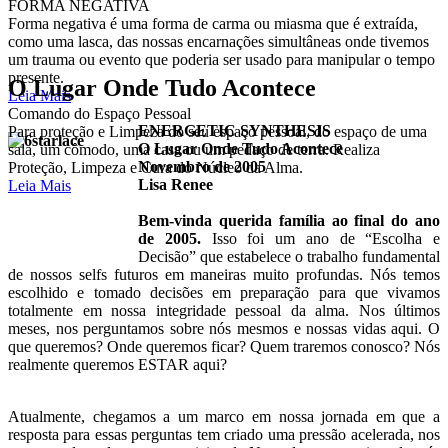
FORMA NEGATIVA
Forma negativa é uma forma de carma ou miasma que é extraída,
como uma lasca, das nossas encarnações simultâneas onde tivemos
um trauma ou evento que poderia ser usado para manipular o tempo
presente.
O Lugar Onde Tudo Acontece
Leia Mais
Comando do Espaço Pessoal
ENERGETIC SYNTHESIS
Para proteção e Limpeza do seu espaço pessoal, do espaço de uma
O Lugar Onde Tudo Acontece
sala, um cômodo, uma casa ou um pedaço de terra. Realiza
Novembro de 2005
Proteção, Limpeza e Cura do Núcleo da Alma.
Lisa Renee
Leia Mais
Bem-vinda querida família ao final do ano
de 2005.
Isso foi um ano de “Escolha e
Decisão” que estabelece o trabalho fundamental
de nossos selfs futuros em maneiras muito profundas. Nós temos
escolhido e tomado decisões em preparação para que vivamos
totalmente em nossa integridade pessoal da alma. Nos últimos
meses, nos perguntamos sobre nós mesmos e nossas vidas aqui. O
que queremos? Onde queremos ficar? Quem traremos conosco? Nós
realmente queremos ESTAR aqui?
Atualmente, chegamos a um marco em nossa jornada em que a
resposta para essas perguntas tem criado uma pressão acelerada, nos