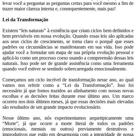
levar você a perguntar as perguntas certas para você mesmo a fim de
trazer maior clareza interna e, consequentemente, mais paz!
Lei da Transformação
Existem “leis naturais” à existência que criam ciclos bem definidos e
bem previsíveis em nossa evolução. Quando essas leis são aplicadas
aos seus ciclos de crescimento, se torna claro o porquê que esses
padrões ou circunstâncias se manifestaram em sua vida. Isso pode
ajudar você a formular um mapa de sua própria evolução pessoal e
aplicá-lo como um processo coeso usando a compreensão dessas leis
naturais. Isso pode ser de grande assistência como uma ferramenta
quando você estiver se sentindo sobrecarregada emocionalmente.
Começamos um ciclo incrível de transformação nesse ano, ao qual
vamos nos referir como a “Lei da Transformação”. Isso foi
necessário já que fomos trazidos ao alinhamento com nossas novas
escolhas e as decisões feitas durante esse último ano. Um marco
ocorreu nos dois últimos meses, já que essas decisões mais elevadas
são resultados de um grande impacto evolucionário.
Nesse último ano, nós experimentamos arquetipicamente uma
“Morte”, já que ocorre a morte literal de todos os padrões
(emocionais, mentais ou outros) previamente destrutivos e
improdutivos que estão em desarmonia com a integridade de nossa