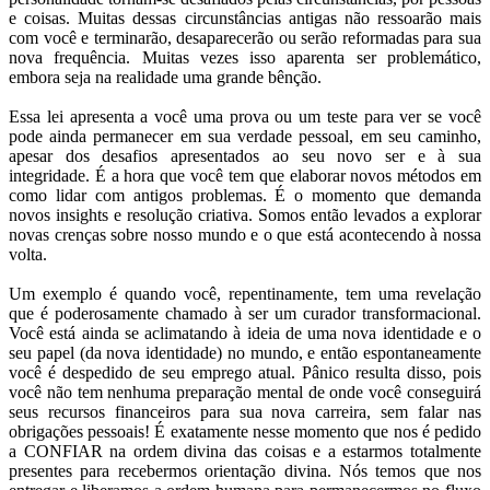
e coisas. Muitas dessas circunstâncias antigas não ressoarão mais
com você e terminarão, desaparecerão ou serão reformadas para sua
nova frequência. Muitas vezes isso aparenta ser problemático,
embora seja na realidade uma grande bênção.
Essa lei apresenta a você uma prova ou um teste para ver se você
pode ainda permanecer em sua verdade pessoal, em seu caminho,
apesar dos desafios apresentados ao seu novo ser e à sua
integridade. É a hora que você tem que elaborar novos métodos em
como lidar com antigos problemas. É o momento que demanda
novos insights e resolução criativa. Somos então levados a explorar
novas crenças sobre nosso mundo e o que está acontecendo à nossa
volta.
Um exemplo é quando você, repentinamente, tem uma revelação
que é poderosamente chamado à ser um curador transformacional.
Você está ainda se aclimatando à ideia de uma nova identidade e o
seu papel (da nova identidade) no mundo, e então espontaneamente
você é despedido de seu emprego atual. Pânico resulta disso, pois
você não tem nenhuma preparação mental de onde você conseguirá
seus recursos financeiros para sua nova carreira, sem falar nas
obrigações pessoais! É exatamente nesse momento que nos é pedido
a CONFIAR na ordem divina das coisas e a estarmos totalmente
presentes para recebermos orientação divina. Nós temos que nos