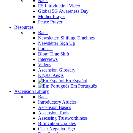
Back
ES Introduction Video
Global 5G Awareness Day
Mother Prayer
Peace Prayer
Resources
Back
Newsletter: Shifting Timelines
Newsletter Sign Up
Podcast
Blog: Time Shift
Interviews
Videos
Ascension Glossary
Krystal Aegis
En Español
Em Português
Ascension Library
Back
Introductory Articles
Ascension Basics
Ascension Tools
Assessing Trustworthiness
Bifurcation Updates
Clear Negative Ego