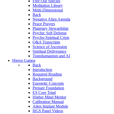
Free Our Species
Meditation Library
Multi-Dimensional
Back
Negative Alien Agenda
Peace Prayers
Planetary Stewardship
Psychic Self Defense
Psycho-Spiritual Crisis
Q&A Transcripts
Science of Ascension
Spiritual Deliverance
Transhumanism and AI
Hieros Gamos
Back
Introduction
Required Reading
Background
Energetic Concepts
Prepare Foundation
ES Core Triad
Higher Mind Mentor
Calibration Manual
Alien Implant Module
HGS Panel Videos