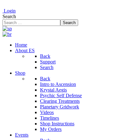
Login
Search
Search
Home
About ES
Back
Support
Search
Shop
Back
Intro to Ascension
Krystal Aegis
Psychic Self Defense
Clearing Treatments
Planetary Gridwork
Videos
Timelines
Shop Instructions
My Orders
Events