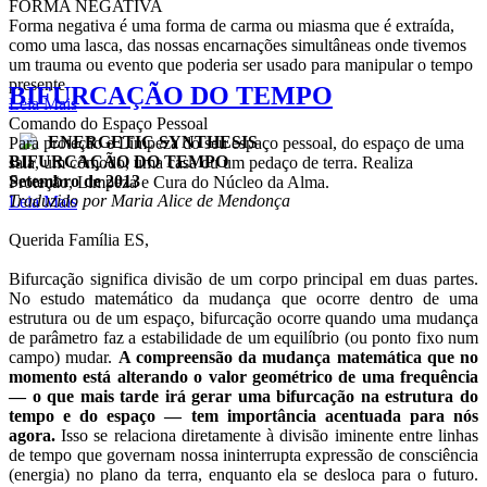
FORMA NEGATIVA
Forma negativa é uma forma de carma ou miasma que é extraída,
como uma lasca, das nossas encarnações simultâneas onde tivemos
um trauma ou evento que poderia ser usado para manipular o tempo
presente.
BIFURCAÇÃO DO TEMPO
Leia Mais
Comando do Espaço Pessoal
ENERGETIC SYNTHESIS
Para proteção e Limpeza do seu espaço pessoal, do espaço de uma
BIFURCAÇÃO DO TEMPO
sala, um cômodo, uma casa ou um pedaço de terra. Realiza
Setembro de 2013
Proteção, Limpeza e Cura do Núcleo da Alma.
Traduzido por Maria Alice de Mendonça
Leia Mais
Querida Família ES,
Bifurcação significa divisão de um corpo principal em duas partes.
No estudo matemático da mudança que ocorre dentro de uma
estrutura ou de um espaço, bifurcação ocorre quando uma mudança
de parâmetro faz a estabilidade de um equilíbrio (ou ponto fixo num
campo) mudar.
A compreensão da mudança matemática que no
momento está alterando o valor geométrico de uma frequência
— o que mais tarde irá gerar uma bifurcação na estrutura do
tempo e do espaço — tem importância acentuada para nós
agora.
Isso se relaciona diretamente à divisão iminente entre linhas
de tempo que governam nossa ininterrupta expressão de consciência
(energia) no plano da terra, enquanto ela se desloca para o futuro.