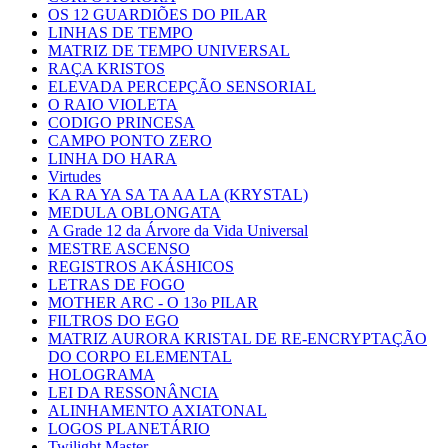
OS 12 GUARDIÕES DO PILAR
LINHAS DE TEMPO
MATRIZ DE TEMPO UNIVERSAL
RAÇA KRISTOS
ELEVADA PERCEPÇÃO SENSORIAL
O RAIO VIOLETA
CODIGO PRINCESA
CAMPO PONTO ZERO
LINHA DO HARA
Virtudes
KA RA YA SA TA AA LA (KRYSTAL)
MEDULA OBLONGATA
A Grade 12 da Árvore da Vida Universal
MESTRE ASCENSO
REGISTROS AKÁSHICOS
LETRAS DE FOGO
MOTHER ARC - O 13o PILAR
FILTROS DO EGO
MATRIZ AURORA KRISTAL DE RE-ENCRYPTAÇÃO
DO CORPO ELEMENTAL
HOLOGRAMA
LEI DA RESSONÂNCIA
ALINHAMENTO AXIATONAL
LOGOS PLANETÁRIO
Twilight Master