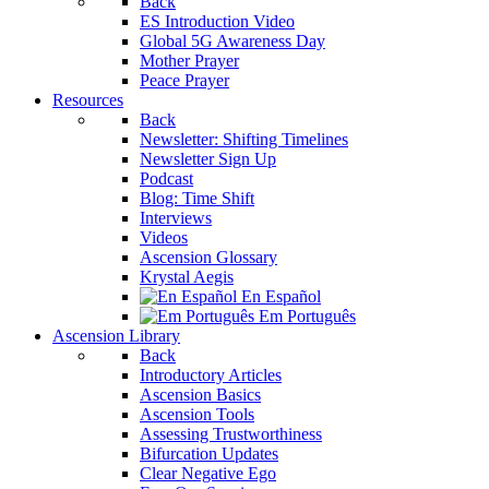
Back
ES Introduction Video
Global 5G Awareness Day
Mother Prayer
Peace Prayer
Resources
Back
Newsletter: Shifting Timelines
Newsletter Sign Up
Podcast
Blog: Time Shift
Interviews
Videos
Ascension Glossary
Krystal Aegis
En Español
Em Português
Ascension Library
Back
Introductory Articles
Ascension Basics
Ascension Tools
Assessing Trustworthiness
Bifurcation Updates
Clear Negative Ego