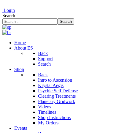
Login
Search
Search
Home
About ES
Back
Support
Search
Shop
Back
Intro to Ascension
Krystal Aegis
Psychic Self Defense
Clearing Treatments
Planetary Gridwork
Videos
Timelines
Shop Instructions
My Orders
Events