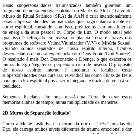
Essas subpersonalidades traumatizadas também guardam um
fragmento de nossa energia espiritual ou Matriz da Alma. O alvo do
Abuso de Ritual Satânico (SRA) da AAN é criar intencionalmente
essas subpersonalidades traumatizadas que fragmentam a mente e o
corpo espiritual, causando, com isso, prejuízo às estruturas internas
de energia da aura pessoal ou Corpo de Luz. O modo atual pelo
qual isso é reforçado em massa no planeta Terra é através dos
programas de software Vítima/Vitimizador (V/V) e Miséria Sexual.
Quando somos separados de nosso espírito interno, ficamos
desconectados de nossa experiência com Deus Fonte (God Source).
O resultado é mais Dor, Desconexão e Doença, o que exacerba os
muros do Ego Negativo e perpetua o ciclo de miséria. O propósito
de nosso espírito interno é encontrar e localizar essas
subpersonalidades para curá-las, reivindicá-las como Filhas de Deus
para que a luz espiritual possa ser reintegrada e trazida de volta à sua
totalidade.
Sementes Estelares têm uma missão na Terra de curar essas
memórias (linhas de tempo) numa multiplicidade de maneiras.
2D Muros de Separação [editado]
Como a Mente Instintiva é o corpo da dor das Três Camadas do
Ego, ela carrega muitos níveis diferentes de trauma emocional e dor