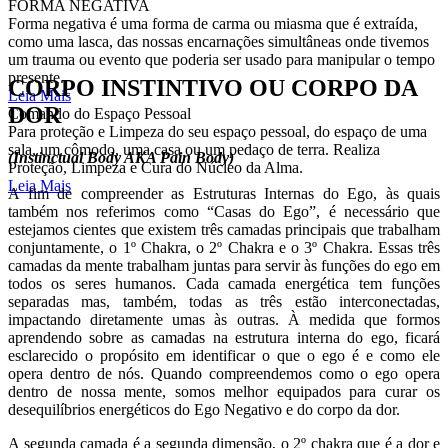
FORMA NEGATIVA
Forma negativa é uma forma de carma ou miasma que é extraída,
como uma lasca, das nossas encarnações simultâneas onde tivemos
um trauma ou evento que poderia ser usado para manipular o tempo
presente.
CORPO INSTINTIVO OU CORPO DA
Leia Mais
DOR
Comando do Espaço Pessoal
Para proteção e Limpeza do seu espaço pessoal, do espaço de uma
sala, um cômodo, uma casa ou um pedaço de terra. Realiza
(Instinctual Body AKA Pain Body)
Proteção, Limpeza e Cura do Núcleo da Alma.
Leia Mais
A fim de compreender as Estruturas Internas do Ego, às quais
também nos referimos como “Casas do Ego”, é necessário que
estejamos cientes que existem três camadas principais que trabalham
conjuntamente, o 1º Chakra, o 2º Chakra e o 3º Chakra. Essas três
camadas da mente trabalham juntas para servir às funções do ego em
todos os seres humanos. Cada camada energética tem funções
separadas mas, também, todas as três estão interconectadas,
impactando diretamente umas às outras. À medida que formos
aprendendo sobre as camadas na estrutura interna do ego, ficará
esclarecido o propósito em identificar o que o ego é e como ele
opera dentro de nós. Quando compreendemos como o ego opera
dentro de nossa mente, somos melhor equipados para curar os
desequilíbrios energéticos do Ego Negativo e do corpo da dor.
A segunda camada é a segunda dimensão, o 2º chakra que é a dor e