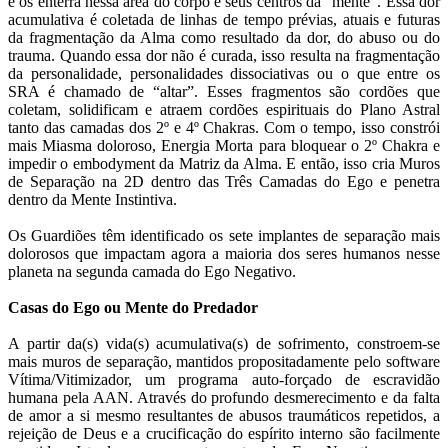
e os enterra nessa área do corpo e seus centros da “mente”. Essa dor
acumulativa é coletada de linhas de tempo prévias, atuais e futuras
da fragmentação da Alma como resultado da dor, do abuso ou do
trauma. Quando essa dor não é curada, isso resulta na fragmentação
da personalidade, personalidades dissociativas ou o que entre os
SRA é chamado de “altar”. Esses fragmentos são cordões que
coletam, solidificam e atraem cordões espirituais do Plano Astral
tanto das camadas dos 2º e 4º Chakras. Com o tempo, isso constrói
mais Miasma doloroso, Energia Morta para bloquear o 2º Chakra e
impedir o embodyment da Matriz da Alma. E então, isso cria Muros
de Separação na 2D dentro das Três Camadas do Ego e penetra
dentro da Mente Instintiva.
Os Guardiões têm identificado os sete implantes de separação mais
dolorosos que impactam agora a maioria dos seres humanos nesse
planeta na segunda camada do Ego Negativo.
Casas do Ego ou Mente do Predador
A partir da(s) vida(s) acumulativa(s) de sofrimento, constroem-se
mais muros de separação, mantidos propositadamente pelo software
Vítima/Vitimizador, um programa auto-forçado de escravidão
humana pela AAN. Através do profundo desmerecimento e da falta
de amor a si mesmo resultantes de abusos traumáticos repetidos, a
rejeição de Deus e a crucificação do espírito interno são facilmente