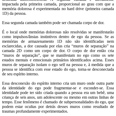
impactada pela primeira camada, proporcional ao grau com que a
memória dolorosa é experimentada no hard drive (primeira camada
1D) da pessoa.
Essa segunda camada também pode ser chamada corpo de dor.
É o local onde memórias dolorosas não resolvidas se manifestarão
como impulsos/ânsias instintivos dentro de ego da pessoa. Se as
memórias de armazenamento 1D não são identificadas nem
esclarecidas, a dor causada por elas cria “muros de separação” na
camada 2D como um corpo de dor. O corpo de dor então cria
“muros de separação”, que se manifestam no ego como os sete
estados mentais e emocionais primários identificados acima. Esses
muros de separação isolam o ego self na pessoa e, à medida que a
pessoa se identifica com esse estado do ego, torna-se desconectada
de seu espírito interno.
Essa desconexão do espírito interno cria um muro onde outra parte
da identidade do ego pode fragmentar-se e esconder-se. Essa
identidade pode ter sido criada quando a pessoa era um bebê, uma
criança de seis anos, um adolescente ou mesmo em outras linhas de
tempo. Esse fenômeno é chamado de subpersonalidades do ego, que
podem estar ocultas por detrás desses muros como resultado de
traumas profundamente experimentados.