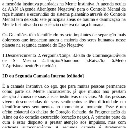
a memória instintiva guardadas na Mente Instintiva. A agenda oculta
da AAN (Agenda Alienígena Negativa) para o Controle Mental da
raça humana e escravidão do sistema planetário através do Controle
Mental tem deixado sete principais áreas de trauma e danificação na
Mente Instintiva da consciência coletiva da raça humana.
Os Guardiões têm identificado os sete implantes de separação mais
dolorosos que impactam agora a maioria dos seres humanos nesse
planeta na segunda camada do Ego Negativo.
1.Desmerecimento 2.Vergonha/Culpa 3.Falta de Confiança/Dúvida
de Si Mesmo 4.Traição/Abandono 5.Raiva/Ira 6.Medo
7.Aprisionamento/Escravidão
2D ou Segunda Camada Interna [editado]
É a camada Instintiva do ego, que para muitas pessoas permanece
como parte da Mente Inconsciente, já que muitos não prestam
atenção à causa de suas ânsias instintivas ou vícios. Muitas pessoas
vivem desconectadas de seus sentimentos e têm dificuldade em
identificar seus sentimentos no momento a momento. Esse é um
efeito colateral do chakra do Coração fechado, da Fragmentação da
Alma ou do coração escurecido (coração negro). A primeira parte da
cura é estar disposto a prestar atenção aos impulsos, mas com
dedicada autoconsciência. A segunda camada é diretamente