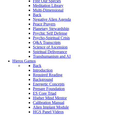
Free Our Species
Meditation Library
Multi-Dimensional
Back
Negative Alien Agenda
Peace Prayers
Planetary Stewardship
Psychic Self Defense
Psycho-Spiritual Crisis
Q&A Transcripts
Science of Ascension
Spiritual Deliverance
Transhumanism and AI
Hieros Gamos
Back
Introduction
Required Reading
Background
Energetic Concepts
Prepare Foundation
ES Core Triad
Higher Mind Mentor
Calibration Manual
Alien Implant Module
HGS Panel Videos