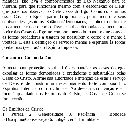
mantidas. Isto leva a comportamentos do Ego Negativo para se
viraram, para que funcionem mesmo com a desconexão de Deus,
que podemos observar nas Sete Casas do Ego. Como construímos
essas Casas do Ego a partir da ignorância, permitimos que seus
equivalentes [espíritos Satânicos/demoníacos] habitem dentro de
nossa mente e nosso corpo. Esses espíritos demoníacos aumentam o
poder das Casas do Ego no comportamento humano, o que convida
as forças predadoras a usarem ou possuírem o corpo e a mente à
vontade. É esta a definição da servidão mental e espiritual às forças
predadoras (escuras) do Espírito Impostor.
Curando o Corpo da Dor
A meta para proteção espiritual é desmantelar as casas do ego,
expulsar as forças demoníacas e predadoras e substituí-las pelas
Casas do Cristo. Afirme sua autoridade e intenção de estar a serviço
de Deus e de construir um relacionamento forte com sua Luz
Espiritual Interna e com o Christos. Ao devotar sua atenção e seu
foco à qualidade dos Espíritos de Cristo, as Casas de Cristo se
fortalecerão.
Os Espíritos de Cristo:
1. Pureza 2. Generosidade 3. Paciência 4. Bondade
5.Disciplina/Conservação 6. Diligência 7. Humildade