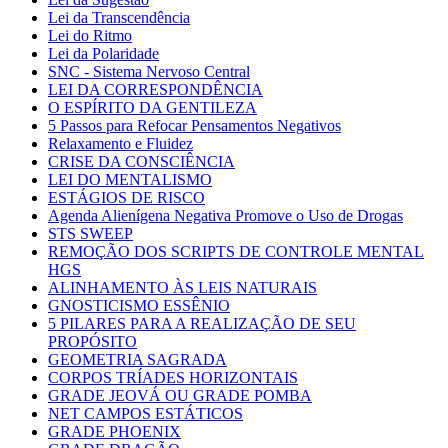
Lei da Transcendência
Lei do Ritmo
Lei da Polaridade
SNC - Sistema Nervoso Central
LEI DA CORRESPONDÊNCIA
O ESPÍRITO DA GENTILEZA
5 Passos para Refocar Pensamentos Negativos
Relaxamento e Fluidez
CRISE DA CONSCIÊNCIA
LEI DO MENTALISMO
ESTÁGIOS DE RISCO
Agenda Alienígena Negativa Promove o Uso de Drogas
STS SWEEP
REMOÇÃO DOS SCRIPTS DE CONTROLE MENTAL
HGS
ALINHAMENTO ÀS LEIS NATURAIS
GNOSTICISMO ESSÊNIO
5 PILARES PARA A REALIZAÇÃO DE SEU
PROPÓSITO
GEOMETRIA SAGRADA
CORPOS TRÍADES HORIZONTAIS
GRADE JEOVÁ OU GRADE POMBA
NET CAMPOS ESTÁTICOS
GRADE PHOENIX