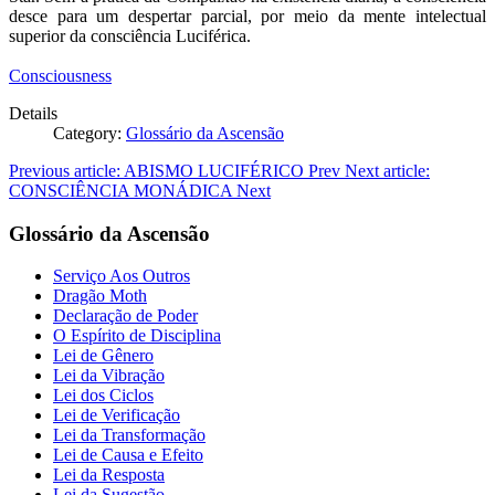
desce para um despertar parcial, por meio da mente intelectual
superior da consciência Luciférica.
Consciousness
Details
Category:
Glossário da Ascensão
Previous article: ABISMO LUCIFÉRICO
Prev
Next article:
CONSCIÊNCIA MONÁDICA
Next
Glossário da Ascensão
Serviço Aos Outros
Dragão Moth
Declaração de Poder
O Espírito de Disciplina
Lei de Gênero
Lei da Vibração
Lei dos Ciclos
Lei de Verificação
Lei da Transformação
Lei de Causa e Efeito
Lei da Resposta
Lei da Sugestão