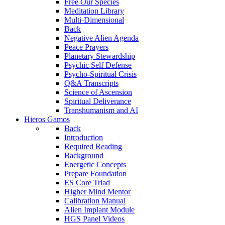
Free Our Species
Meditation Library
Multi-Dimensional
Back
Negative Alien Agenda
Peace Prayers
Planetary Stewardship
Psychic Self Defense
Psycho-Spiritual Crisis
Q&A Transcripts
Science of Ascension
Spiritual Deliverance
Transhumanism and AI
Hieros Gamos
Back
Introduction
Required Reading
Background
Energetic Concepts
Prepare Foundation
ES Core Triad
Higher Mind Mentor
Calibration Manual
Alien Implant Module
HGS Panel Videos