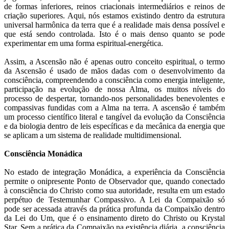
de formas inferiores, reinos criacionais intermediários e reinos de
criação superiores. Aqui, nós estamos existindo dentro da estrutura
universal harmônica da terra que é a realidade mais densa possível e
que está sendo controlada. Isto é o mais denso quanto se pode
experimentar em uma forma espiritual-energética.
Assim, a Ascensão não é apenas outro conceito espiritual, o termo
da Ascensão é usado de mãos dadas com o desenvolvimento da
consciência, compreendendo a consciência como energia inteligente,
participação na evolução de nossa Alma, os muitos níveis do
processo de despertar, tornando-nos personalidades benevolentes e
compassivas fundidas com a Alma na terra. A ascensão é também
um processo científico literal e tangível da evolução da Consciência
e da biologia dentro de leis específicas e da mecânica da energia que
se aplicam a um sistema de realidade multidimensional.
Consciência Monádica
No estado de integração Monádica, a experiência da Consciência
permite o onipresente Ponto de Observador que, quando conectado
à consciência do Christo como sua autoridade, resulta em um estado
perpétuo de Testemunhar Compassivo. A Lei da Compaixão só
pode ser acessada através da prática profunda da Compaixão dentro
da Lei do Um, que é o ensinamento direto do Christo ou Krystal
Star. Sem a prática da Compaixão na existência diária, a consciência