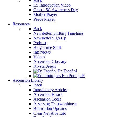
Back
ES Introduction Video
Global 5G Awareness Day
Mother Prayer
Peace Prayer
Resources
Back
Newsletter: Shifting Timelines
Newsletter Sign Up
Podcast
Blog: Time Shift
Interviews
Videos
Ascension Glossary
Krystal Aegis
En Español
Em Português
Ascension Library
Back
Introductory Articles
Ascension Basics
Ascension Tools
Assessing Trustworthiness
Bifurcation Updates
Clear Negative Ego