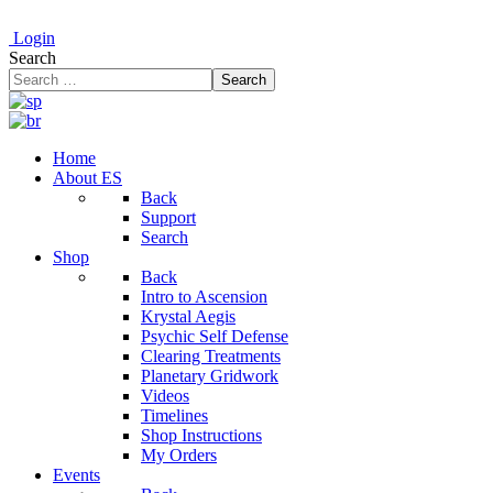
Login
Search
Search
Home
About ES
Back
Support
Search
Shop
Back
Intro to Ascension
Krystal Aegis
Psychic Self Defense
Clearing Treatments
Planetary Gridwork
Videos
Timelines
Shop Instructions
My Orders
Events