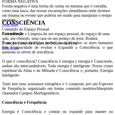
FORMA NEGATIVA
Forma negativa é uma forma de carma ou miasma que é extraída,
como uma lasca, das nossas encarnações simultâneas onde tivemos
um trauma ou evento que poderia ser usado para manipular o tempo
presente.
CONSCIÊNCIA
Leia Mais
Comando do Espaço Pessoal
Consciência
Para proteção e Limpeza do seu espaço pessoal, do espaço de uma
sala, um cômodo, uma casa ou um pedaço de terra. Realiza
É um processo biológico natural, no qual todos os seres humanos
Proteção, Limpeza e Cura do Núcleo da Alma.
têm a capacidade de evoluir e Expandir a Consciência, o que
Leia Mais
aumenta os níveis de senciência.
O que é consciência? Consciência é energia e energia é Consciente,
ambas são intercambiáveis. Toda energia é inteligente. Nosso corpo
espiritual da Alma e da Mônada é Consciência e, portanto, Energia
Inteligente.
Tudo tem uma assinatura energética e é composto por um Espectro
de Frequência organizado em forma contendo modelos/blueprints
chamados Campos Morfogenéticos.
Consciência é Frequência
Energia é Consciência e contrai ou expande para manter ou