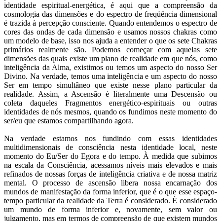
identidade espiritual-energética, é aqui que a compreensão da
cosmologia das dimensões e do espectro de freqüência dimensional
é trazida à percepção consciente. Quando entendemos o espectro de
cores das ondas de cada dimensão e usamos nossos chakras como
um modelo de base, isso nos ajuda a entender o que os sete Chakras
primários realmente são. Podemos começar com aquelas sete
dimensões das quais existe um plano de realidade em que nós, como
inteligência da Alma, existimos ou temos um aspecto do nosso Ser
Divino. Na verdade, temos uma inteligência e um aspecto do nosso
Ser em tempo simultâneo que existe nesse plano particular da
realidade. Assim, a Ascensão é literalmente uma Descensão ou
coleta daqueles Fragmentos energético-espirituais ou outras
identidades de nós mesmos, quando os fundimos neste momento do
ser/eu que estamos compartilhando agora.
Na verdade estamos nos fundindo com essas identidades
multidimensionais de consciência nesta identidade local, neste
momento do Eu/Ser do Egora e do tempo. À medida que subimos
na escala da Consciência, acessamos níveis mais elevados e mais
refinados de nossas forças de inteligência criativa e de nossa matriz
mental. O processo de ascensão libera nossa encarnação dos
mundos de manifestação da forma inferior, que é o que esse espaço-
tempo particular da realidade da Terra é considerado. É considerado
um mundo de forma inferior e, novamente, sem valor ou
julgamento, mas em termos de compreensão de que existem mundos