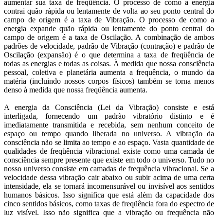
aumentar sua taxa de freqüência. O processo de como a energia
contrai quão rápida ou lentamente de volta ao seu ponto central do
campo de origem é a taxa de Vibração. O processo de como a
energia expande quão rápida ou lentamente do ponto central do
campo de origem é a taxa de Oscilação. A combinação de ambos
padrões de velocidade, padrão de Vibração (contração) e padrão de
Oscilação (expansão) é o que determina a taxa de freqüência de
todas as energias e todas as coisas. À medida que nossa consciência
pessoal, coletiva e planetária aumenta a frequência, o mundo da
matéria (incluindo nossos corpos físicos) também se torna menos
denso à medida que nossa freqüência aumenta.
A energia da Consciência (Lei da Vibração) consiste e está
interligada, fornecendo um padrão vibratório distinto e é
imediatamente transmitida e recebida, sem nenhum conceito de
espaço ou tempo quando liberada no universo. A vibração da
consciência não se limita ao tempo e ao espaço. Vasta quantidade de
qualidades de freqüência vibracional existe como uma camada de
consciência sempre presente que existe em todo o universo. Tudo no
nosso universo consiste em camadas de frequência vibracional. Se a
velocidade dessa vibração cair abaixo ou subir acima de uma certa
intensidade, ela se tornará incomensurável ou invisível aos sentidos
humanos básicos. Isso significa que está além da capacidade dos
cinco sentidos básicos, como taxas de freqüência fora do espectro de
luz visível. Isso não significa que a vibração ou frequência não