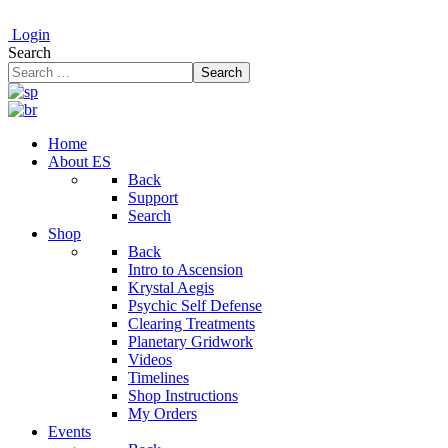
Login
Search
Search
Home
About ES
Back
Support
Search
Shop
Back
Intro to Ascension
Krystal Aegis
Psychic Self Defense
Clearing Treatments
Planetary Gridwork
Videos
Timelines
Shop Instructions
My Orders
Events