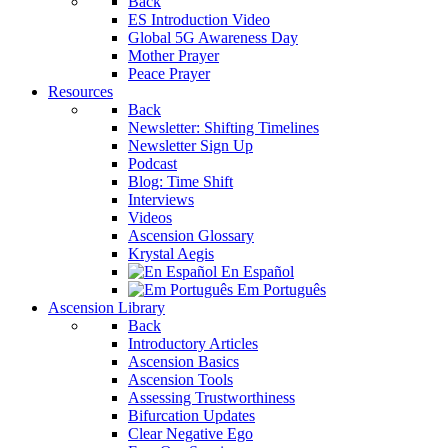
Back
ES Introduction Video
Global 5G Awareness Day
Mother Prayer
Peace Prayer
Resources
Back
Newsletter: Shifting Timelines
Newsletter Sign Up
Podcast
Blog: Time Shift
Interviews
Videos
Ascension Glossary
Krystal Aegis
En Español
Em Português
Ascension Library
Back
Introductory Articles
Ascension Basics
Ascension Tools
Assessing Trustworthiness
Bifurcation Updates
Clear Negative Ego