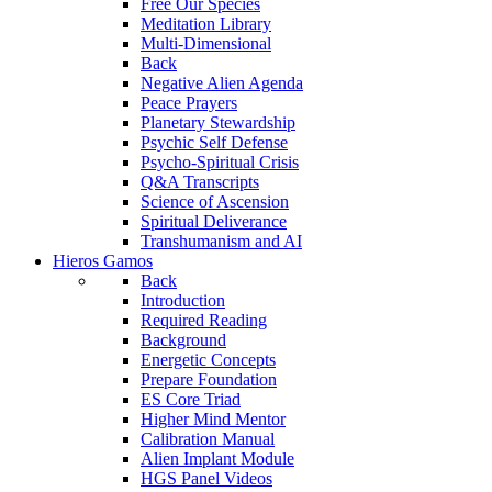
Free Our Species
Meditation Library
Multi-Dimensional
Back
Negative Alien Agenda
Peace Prayers
Planetary Stewardship
Psychic Self Defense
Psycho-Spiritual Crisis
Q&A Transcripts
Science of Ascension
Spiritual Deliverance
Transhumanism and AI
Hieros Gamos
Back
Introduction
Required Reading
Background
Energetic Concepts
Prepare Foundation
ES Core Triad
Higher Mind Mentor
Calibration Manual
Alien Implant Module
HGS Panel Videos