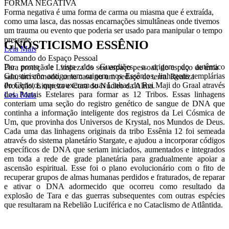
FORMA NEGATIVA
Forma negativa é uma forma de carma ou miasma que é extraída,
como uma lasca, das nossas encarnações simultâneas onde tivemos
um trauma ou evento que poderia ser usado para manipular o tempo
presente.
GNOSTICISMO ESSÊNIO
Leia Mais
Comando do Espaço Pessoal
Do ponto de vista dos Guardiões, a origem do autêntico
Para proteção e Limpeza do seu espaço pessoal, do espaço de uma
Gnosticismo antigo tem origem nos Essênios, linhagens templárias
sala, um cômodo, uma casa ou um pedaço de terra. Realiza
do Christos que trouxeram suas Linhas do Rei Maji do Graal através
Proteção, Limpeza e Cura do Núcleo da Alma.
dos Portais Estelares para formar as 12 Tribos. Essas linhagens
Leia Mais
conteriam uma seção do registro genético de sangue de DNA que
continha a informação inteligente dos registros da Lei Cósmica de
Um, que provinha dos Universos de Krystal, nos Mundos de Deus.
Cada uma das linhagens originais da tribo Essênia 12 foi semeada
através do sistema planetário Stargate, e ajudou a incorporar códigos
específicos de DNA que seriam iniciados, aumentados e integrados
em toda a rede de grade planetária para gradualmente apoiar a
ascensão espiritual. Esse foi o plano evolucionário com o fito de
recuperar grupos de almas humanas perdidos e fraturados, de reparar
e ativar o DNA adormecido que ocorreu como resultado da
explosão de Tara e das guerras subsequentes com outras espécies
que resultaram na Rebelião Luciférica e no Cataclismo de Atlântida.