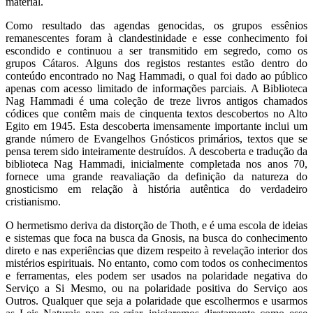
material.
Como resultado das agendas genocidas, os grupos essênios
remanescentes foram à clandestinidade e esse conhecimento foi
escondido e continuou a ser transmitido em segredo, como os
grupos Cátaros. Alguns dos registos restantes estão dentro do
conteúdo encontrado no Nag Hammadi, o qual foi dado ao público
apenas com acesso limitado de informações parciais. A Biblioteca
Nag Hammadi é uma coleção de treze livros antigos chamados
códices que contêm mais de cinquenta textos descobertos no Alto
Egito em 1945. Esta descoberta imensamente importante inclui um
grande número de Evangelhos Gnósticos primários, textos que se
pensa terem sido inteiramente destruídos. A descoberta e tradução da
biblioteca Nag Hammadi, inicialmente completada nos anos 70,
fornece uma grande reavaliação da definição da natureza do
gnosticismo em relação à história autêntica do verdadeiro
cristianismo.
O hermetismo deriva da distorção de Thoth, e é uma escola de ideias
e sistemas que foca na busca da Gnosis, na busca do conhecimento
direto e nas experiências que dizem respeito à revelação interior dos
mistérios espirituais. No entanto, como com todos os conhecimentos
e ferramentas, eles podem ser usados na polaridade negativa do
Serviço a Si Mesmo, ou na polaridade positiva do Serviço aos
Outros. Qualquer que seja a polaridade que escolhermos e usarmos