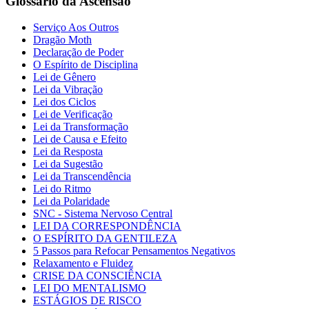
Glossário da Ascensão
Serviço Aos Outros
Dragão Moth
Declaração de Poder
O Espírito de Disciplina
Lei de Gênero
Lei da Vibração
Lei dos Ciclos
Lei de Verificação
Lei da Transformação
Lei de Causa e Efeito
Lei da Resposta
Lei da Sugestão
Lei da Transcendência
Lei do Ritmo
Lei da Polaridade
SNC - Sistema Nervoso Central
LEI DA CORRESPONDÊNCIA
O ESPÍRITO DA GENTILEZA
5 Passos para Refocar Pensamentos Negativos
Relaxamento e Fluidez
CRISE DA CONSCIÊNCIA
LEI DO MENTALISMO
ESTÁGIOS DE RISCO