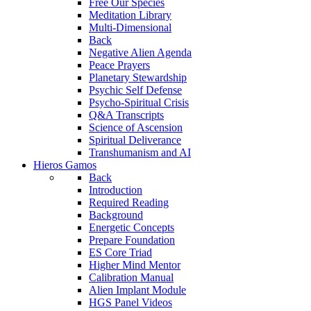
Free Our Species
Meditation Library
Multi-Dimensional
Back
Negative Alien Agenda
Peace Prayers
Planetary Stewardship
Psychic Self Defense
Psycho-Spiritual Crisis
Q&A Transcripts
Science of Ascension
Spiritual Deliverance
Transhumanism and AI
Hieros Gamos
Back
Introduction
Required Reading
Background
Energetic Concepts
Prepare Foundation
ES Core Triad
Higher Mind Mentor
Calibration Manual
Alien Implant Module
HGS Panel Videos