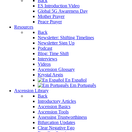
Back
ES Introduction Video
Global 5G Awareness Day
Mother Prayer
Peace Prayer
Resources
Back
Newsletter: Shifting Timelines
Newsletter Sign Up
Podcast
Blog: Time Shift
Interviews
Videos
Ascension Glossary
Krystal Aegis
En Español
Em Português
Ascension Library
Back
Introductory Articles
Ascension Basics
Ascension Tools
Assessing Trustworthiness
Bifurcation Updates
Clear Negative Ego