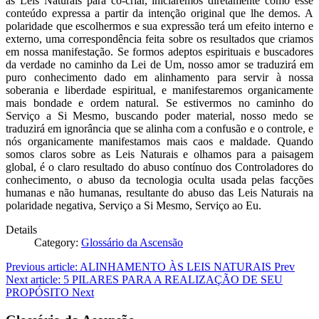
as Leis Naturais para co-criar, iniciaremos diretamente como esse
conteúdo expressa a partir da intenção original que lhe demos. A
polaridade que escolhermos e sua expressão terá um efeito interno e
externo, uma correspondência feita sobre os resultados que criamos
em nossa manifestação. Se formos adeptos espirituais e buscadores
da verdade no caminho da Lei de Um, nosso amor se traduzirá em
puro conhecimento dado em alinhamento para servir à nossa
soberania e liberdade espiritual, e manifestaremos organicamente
mais bondade e ordem natural. Se estivermos no caminho do
Serviço a Si Mesmo, buscando poder material, nosso medo se
traduzirá em ignorância que se alinha com a confusão e o controle, e
nós organicamente manifestamos mais caos e maldade. Quando
somos claros sobre as Leis Naturais e olhamos para a paisagem
global, é o claro resultado do abuso contínuo dos Controladores do
conhecimento, o abuso da tecnologia oculta usada pelas facções
humanas e não humanas, resultante do abuso das Leis Naturais na
polaridade negativa, Serviço a Si Mesmo, Serviço ao Eu.
Details
Category:
Glossário da Ascensão
Previous article: ALINHAMENTO ÀS LEIS NATURAIS
Prev
Next article: 5 PILARES PARA A REALIZAÇÃO DE SEU
PROPÓSITO
Next