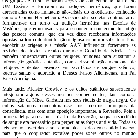
Os grupos de Thoth tomaram seções do conhecimento da Lei do
UM Essênia e formaram as tradições herméticas, que foram
apresentadas como linhagens não-cristãs do gnosticismo conhecido
como o Corpus Hermeticum. As sociedades secretas continuaram a
formarem-se em torno da tradição hermética nas Escolas de
Mistérios, que eram usadas para esconder o conhecimento antigo
das pessoas comuns, que em vez disso receberam informações
opostas na forma de doutrinação religiosa como um substituto. Para
encobrir as origens e a missão AAN influenciou fortemente as
revisões dos textos sagrados durante o Concílio de Nicéia. Eles
também influenciaram outras religiões mundiais para substituir a
informação gnóstica autêntica, com a disseminação intencional de
religiões violentas baseadas em sacrifícios de sangue satânico,
guerras santas e adoração a Deuses Falsos Alienígenas, um Pai
Falso Alienígena.
Mais tarde, Aleister Crowley e os cultos satânicos subsequentes
integraram alguns desses mesmos conhecimentos, tais como a
informação da Missa Gnóstica nos seus rituais de magia negra. Os
cultos satânicos concentraram-se nos mesmos princípios da
consciência, mas com uma oposição importante, a Reversão. Pois a
primeira lei para o satanista é a Lei da Reversão, na qual o sacrifício
de sangue era necessário para perpetuar as forças anti-vida. Todas as
leis seriam invertidas e seus princípios usados em sentido inverso,
para que o conjurador extraísse poder sobre outros no mundo