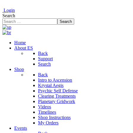
Login
Search
Search
Home
About ES
Back
Support
Search
Shop
Back
Intro to Ascension
Krystal Aegis
Psychic Self Defense
Clearing Treatments
Planetary Gridwork
Videos
Timelines
Shop Instructions
My Orders
Events