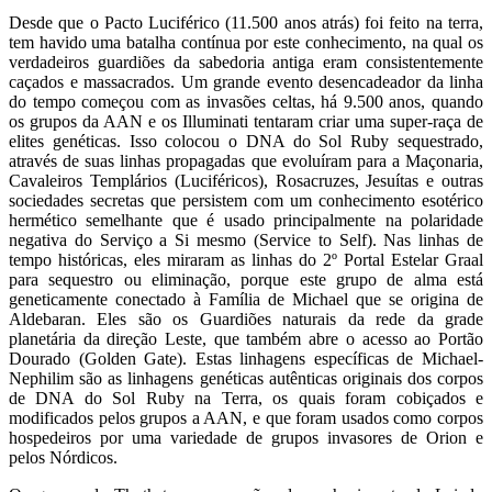
Desde que o Pacto Luciférico (11.500 anos atrás) foi feito na terra,
tem havido uma batalha contínua por este conhecimento, na qual os
verdadeiros guardiões da sabedoria antiga eram consistentemente
caçados e massacrados. Um grande evento desencadeador da linha
do tempo começou com as invasões celtas, há 9.500 anos, quando
os grupos da AAN e os Illuminati tentaram criar uma super-raça de
elites genéticas. Isso colocou o DNA do Sol Ruby sequestrado,
através de suas linhas propagadas que evoluíram para a Maçonaria,
Cavaleiros Templários (Luciféricos), Rosacruzes, Jesuítas e outras
sociedades secretas que persistem com um conhecimento esotérico
hermético semelhante que é usado principalmente na polaridade
negativa do Serviço a Si mesmo (Service to Self). Nas linhas de
tempo históricas, eles miraram as linhas do 2º Portal Estelar Graal
para sequestro ou eliminação, porque este grupo de alma está
geneticamente conectado à Família de Michael que se origina de
Aldebaran. Eles são os Guardiões naturais da rede da grade
planetária da direção Leste, que também abre o acesso ao Portão
Dourado (Golden Gate). Estas linhagens específicas de Michael-
Nephilim são as linhagens genéticas autênticas originais dos corpos
de DNA do Sol Ruby na Terra, os quais foram cobiçados e
modificados pelos grupos a AAN, e que foram usados como corpos
hospedeiros por uma variedade de grupos invasores de Orion e
pelos Nórdicos.