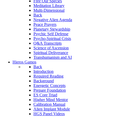
Free Our Species
Meditation Library
Multi-Dimensional
Back
Negative Alien Agenda
Peace Prayers
Planetary Stewardship
Psychic Self Defense
Psycho-Spiritual Crisis
Q&A Transcripts
Science of Ascension
Spiritual Deliverance
Transhumanism and AI
Hieros Gamos
Back
Introduction
Required Reading
Background
Energetic Concepts
Prepare Foundation
ES Core Triad
Higher Mind Mentor
Calibration Manual
Alien Implant Module
HGS Panel Videos