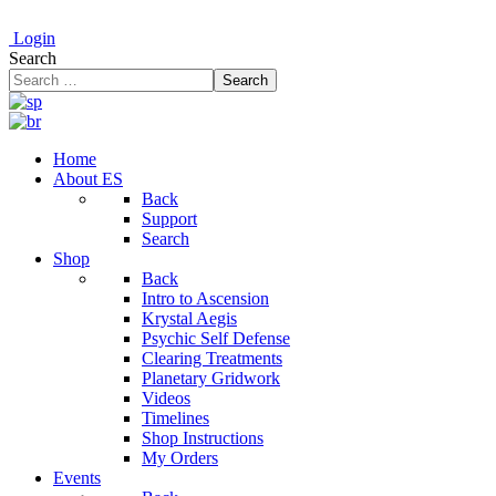
Login
Search
Search
Home
About ES
Back
Support
Search
Shop
Back
Intro to Ascension
Krystal Aegis
Psychic Self Defense
Clearing Treatments
Planetary Gridwork
Videos
Timelines
Shop Instructions
My Orders
Events