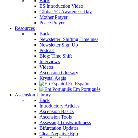
Back
ES Introduction Video
Global 5G Awareness Day
Mother Prayer
Peace Prayer
Resources
Back
Newsletter: Shifting Timelines
Newsletter Sign Up
Podcast
Blog: Time Shift
Interviews
Videos
Ascension Glossary
Krystal Aegis
En Español
Em Português
Ascension Library
Back
Introductory Articles
Ascension Basics
Ascension Tools
Assessing Trustworthiness
Bifurcation Updates
Clear Negative Ego